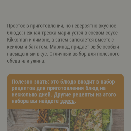
Простое в приготовлении, но невероятно вкусное
блюдо: нежная треска маринуется в соевом соусе
Kikkoman и лимоне, а затем запекается вместе с
кейлом и бататом. Маринад придаёт рыбе особый
насыщенный вкус. Отличный выбор для полезного
обеда или ужина.
Полезно знать: это блюдо входит в набор
рецептов для приготовления блюд на
несколько дней. Другие рецепты из этого
набора вы найдете
здесь
.