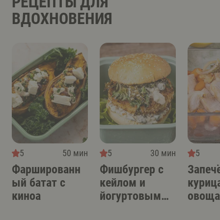
РЕЦЕПТЫ ДЛЯ
ВДОХНОВЕНИЯ
5
50 мин
5
30 мин
5
Фаршированн
Фишбургер с
Запеч
ый батат с
кейлом и
курица
киноа
йогуртовым
овощ
соусом