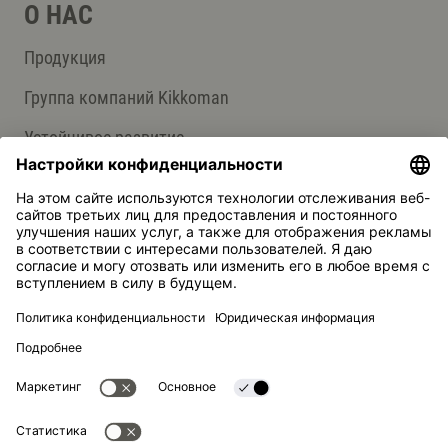
О НАС
Продукция
Группа компаний Kikkoman
Устойчивое развитие
СЛУЖБА ПОДДЕРЖКИ
Ответы на вопросы
Контакты
Kikkoman — зарегистрированная торговая марка Kikkoman
Corporation, Япония.
© Kikkoman Trading Europe GmbH 2023 – 2026
Теодорштрассе 180, 40472 Дюссельдорф, Германия
Номер в коммерческом реестре: HRB 35856 (в Окружном