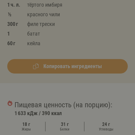
1 ч. л.
тёртого имбиря
½
красного чили
300 г
филе трески
1
батат
60 г
кейла
Копировать ингредиенты
Пищевая ценность (на порцию):
1 633 кДж
/
390 ккал
18 г
31 г
24 г
Жиры
Белки
Углеводы