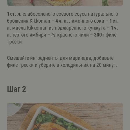
1 ст. л.
слабосоленого соевого соуса натурального
брожения Kikkoman
–
4 ч. л.
лимонного сока –
1 ст.
л.
масла Kikkoman из поджаренного кунжута
–
1 ч.
л.
тёртого имбиря –
½
красного чили –
300 г
филе
трески
Смешайте ингредиенты для маринада, добавьте
филе трески и уберите в холодильник на 20 минут.
Шаг 2