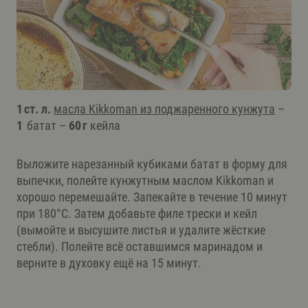
1 ст. л.
масла Kikkoman из поджаренного кунжута
–
1
батат –
60 г
кейла
Выложите нарезанный кубиками батат в форму для
выпечки, полейте кунжутным маслом Kikkoman и
хорошо перемешайте. Запекайте в течение 10 минут
при 180°C. Затем добавьте филе трески и кейл
(вымойте и высушите листья и удалите жёсткие
стебли). Полейте всё оставшимся маринадом и
верните в духовку ещё на 15 минут.