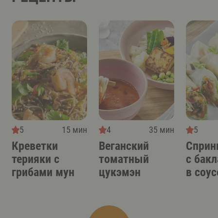
5
15 мин
4
35 мин
5
Креветки
Веганский
Сприн
терияки с
томатный
с бак
грибами мун
цукэмэн
в соус
терия