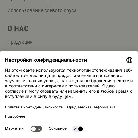
Использование соевого соуса
О НАС
Продукция
Группа компаний Kikkoman
Устойчивое развитие
СЛУЖБА ПОДДЕРЖКИ
Ответы на вопросы
Контакты
Kikkoman — зарегистрированная торговая марка Kikkoman