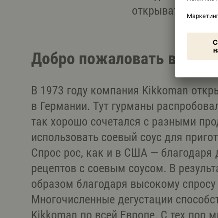
открывать произв
Добро пожаловать в Евро
В 1973 году компания Kikkoman откр
в Германии. Тут гурманы распробовал
так хорошо сочетался с разными про
использовать соевый соус для приго
Спрос рос, как и в США — благодаря
рецептов с соевым соусом. В резуль
образом благодаря высокому спросу 
Многочисленные дегустации способс
Kikkoman по всей Европе. С тех пор