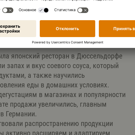
одственные и торговые сети по всему миру
пу
ыла японский ресторан в Дюссельдорфе
и запах и вкус соевого соуса, который
дуктами, а также научились
товления еды в домашних условиях.
 дегустациям в магазинах и популярности
тате продажи увеличились, главным
в Германии.
твовали распространению продукции
 мы активно расширяем и адаптируем