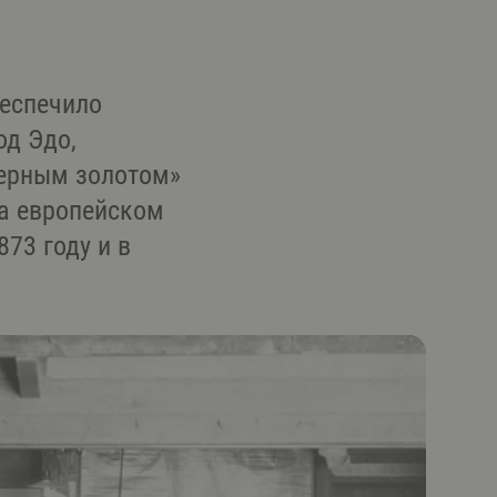
беспечило
од Эдо,
черным золотом»
на европейском
73 году и в