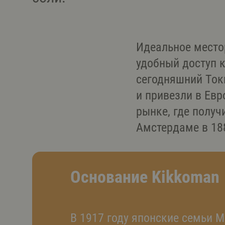
Идеальное место
удобный доступ к
сегодняшний Ток
и привезли в Евр
рынке, где получ
Амстердаме в 188
Основание Kikkoman
В 1917 году японские семьи М