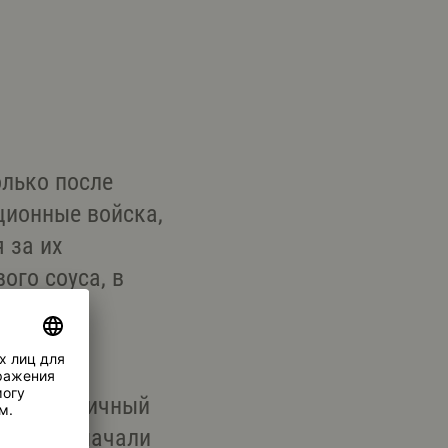
лько после
ционные войска,
 за их
ого соуса, в
рынок.
вое
остоянно
ый заграничный
ikkoman начали