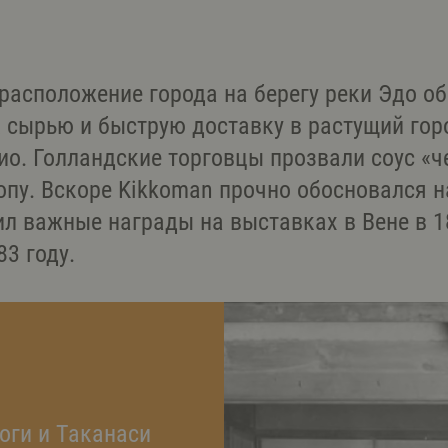
расположение города на берегу реки Эдо о
 сырью и быструю доставку в растущий гор
ио. Голландские торговцы прозвали соус «
опу. Вскоре Kikkoman прочно обосновался 
ил важные награды на выставках в Вене в 18
3 году.
оги и Таканаси