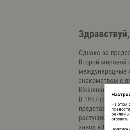
Здравствуй,
Однако за преде
Второй мировой 
международные ж
знакомством с яп
Kikkoman увидел
В 1957 году Kikk
представительст
растущий спрос, 
завод в США. А 