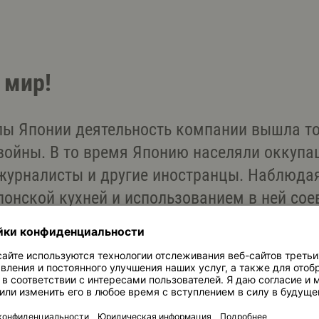
 мир!
лы Японии деятельность компании вышла то
войны. В то время Японию населяли оккупа
урналисты и другие иностранцы. Наблюдая
онской кухней и использованием в ней соев
и большой потенциал в выходе на мировой 
oman открыли свое первое зарубежное торго
во в Сан-Франциско. Чтобы удовлетворить п
в 1972 году компания построила свой перв
уже после успеха на американском рынке, K