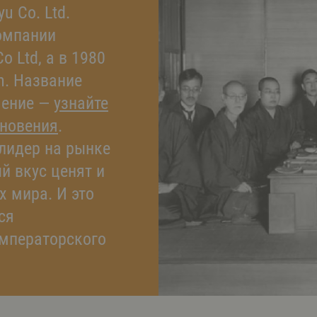
 Co. Ltd.
компании
o Ltd, а в 1980
n. Название
чение —
узнайте
кновения
.
лидер на рынке
й вкус ценят и
х мира. И это
ся
мператорского