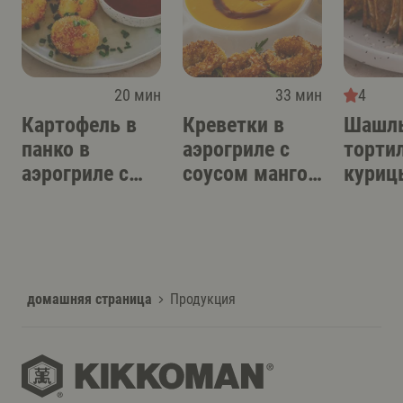
20 мин
33 мин
4
Картофель в
Креветки в
Шашлы
панко в
аэрогриле с
торти
аэрогриле с
соусом манго-
куриц
острым
терияки
аэрог
соусом-дипом
домашняя страница
Продукция