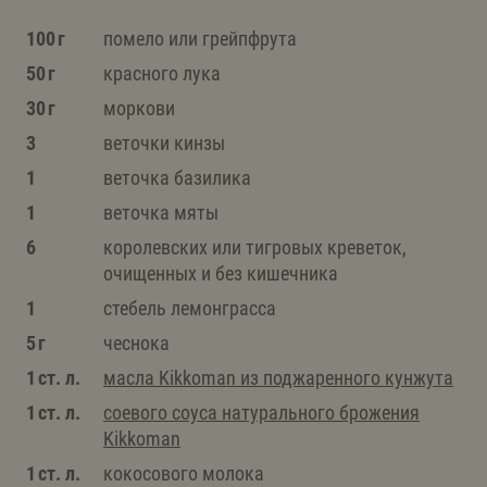
100 г
помело или грейпфрута
50 г
красного лука
30 г
моркови
3
веточки кинзы
1
веточка базилика
1
веточка мяты
6
королевских или тигровых креветок,
очищенных и без кишечника
1
стебель лемонграсса
5 г
чеснока
1 ст. л.
масла Kikkoman из поджаренного кунжута
1 ст. л.
соевого соуса натурального брожения
Kikkoman
1 ст. л.
кокосового молока