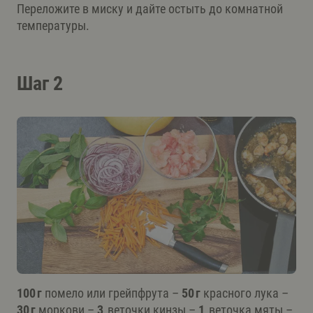
Переложите в миску и дайте остыть до комнатной
температуры.
Шаг 2
100 г
помело или грейпфрута –
50 г
красного лука –
30 г
моркови –
3
веточки кинзы –
1
веточка мяты –