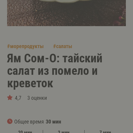
#
морепродукты
#
салаты
Ям Сом-О: тайский
салат из помело и
креветок
4,7
3 оценки
Общее время
30 мин
20 мин
3 мин
7 мин