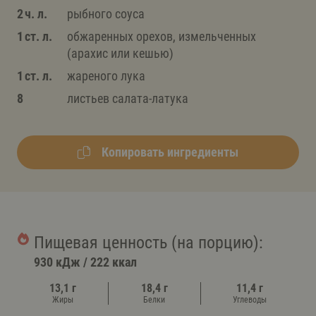
2 ч. л.
рыбного соуса
1 ст. л.
обжаренных орехов, измельченных
(арахис или кешью)
1 ст. л.
жареного лука
8
листьев салата-латука
Копировать ингредиенты
Пищевая ценность (на порцию):
930 кДж
/
222 ккал
13,1 г
18,4 г
11,4 г
Жиры
Белки
Углеводы