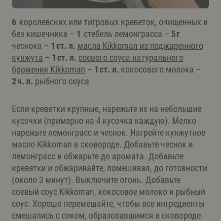
6
королевских или тигровых креветок, очищенных и
без кишечника –
1
стебель лемонграсса –
5 г
чеснока –
1 ст. л.
масла Kikkoman из поджаренного
кунжута
–
1 ст. л.
соевого соуса натурального
брожения Kikkoman
–
1 ст. л.
кокосового молока –
2 ч. л.
рыбного соуса
Если креветки крупные, нарежьте их на небольшие
кусочки (примерно на 4 кусочка каждую). Мелко
нарежьте лемонграсс и чеснок. Нагрейте кунжутное
масло Kikkoman в сковороде. Добавьте чеснок и
лемонграсс и обжарьте до аромата. Добавьте
креветки и обжаривайте, помешивая, до готовности
(около 3 минут). Выключите огонь. Добавьте
соевый соус Kikkoman, кокосовое молоко и рыбный
соус. Хорошо перемешайте, чтобы все ингредиенты
смешались с соком, образовавшимся в сковороде.