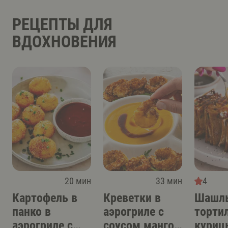
РЕЦЕПТЫ ДЛЯ
ВДОХНОВЕНИЯ
20 мин
33 мин
4
Картофель в
Креветки в
Шашлы
панко в
аэрогриле с
торти
аэрогриле с
соусом манго-
куриц