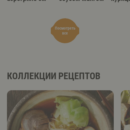
острым
терияки
аэрог
соусом-дипом
Посмотреть
все
КОЛЛЕКЦИИ РЕЦЕПТОВ