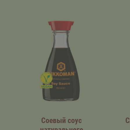
Соевый соус
С
натурального