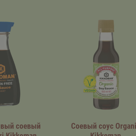
овый соевый
Соевый соус Organ
ri Kikkoman
Kikkoman