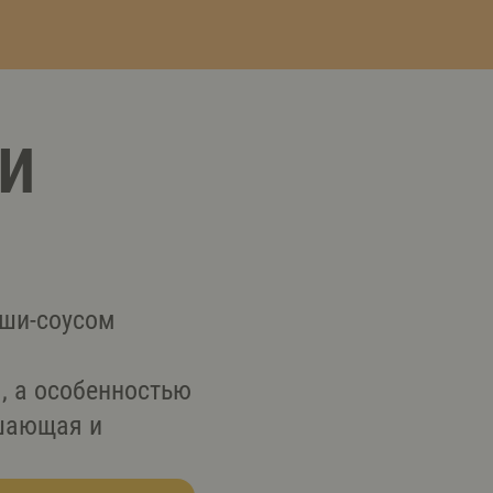
И
уши-соусом
, а особенностью
ашающая и