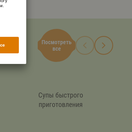
Посмотреть
все
е
Супы быстрого
приготовления