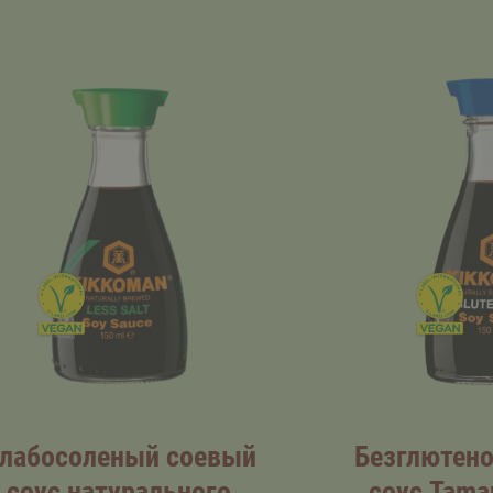
лабосоленый соевый
Безглютен
соус натурального
соус Tama