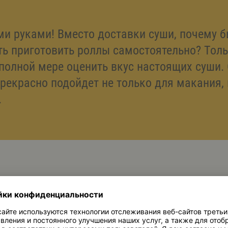
и руками! Вместо доставки суши, почему б
ь приготовить роллы самостоятельно? Толь
полной мере оценить вкус настоящих суши.
рекрасно подойдет не только для макания, 
.
нность