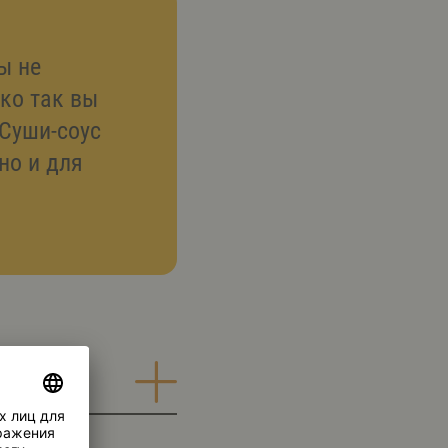
ы не
ко так вы
 Суши-соус
но и для