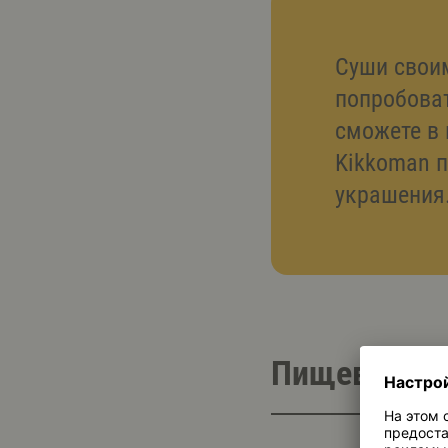
Суши своим
попробоват
сможете в 
Kikkoman п
украшения
Пищевая це