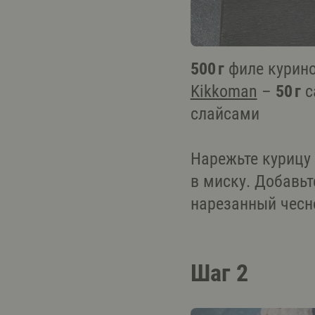
500 г
филе курин
Kikkoman
–
50 г
с
слайсами
Нарежьте курицу
в миску. Добавьт
нарезанный чесн
Шаг 2