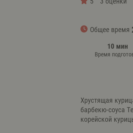
5
3 оценки
Общее время
10 мин
Время подгото
Хрустящая куриц
барбекю-соуса Те
корейской курицы