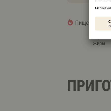
Пищевая ценн
63,5 г
Жиры
ПРИГО