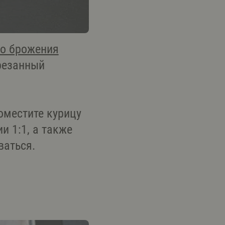
го брожения
резанный
оместите курицу
и 1:1, а также
ваться.