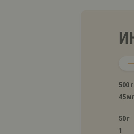
И
500 г
45 м
50 г
1