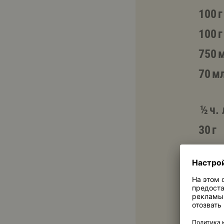
100 г
100 г
750 
70 м
½ ч. 
30 г