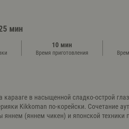
25 мин
10 мин
вки
Время приготовления
Врем
а карааге в насыщенной сладко-острой глаз
рияки Kikkoman по-корейски. Cочетание ау
 яннем (яннем чикен) и японской техники 