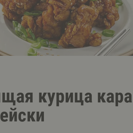
щая курица кара
рейски