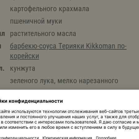
картофельного крахмала
пшеничной муки
мл
растительного масла
л
барбекю-соуса Терияки Kikkoman по-
корейски
л.
кунжута
зеленого лука, мелко нарезанного
Копировать ингредиенты