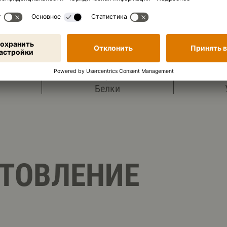
4 474 кДж
/
1 071 кк
ость (на порцию):
50,5 г
Белки
ТОВЛЕНИЕ