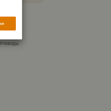
ал
66,7 г
Углеводы