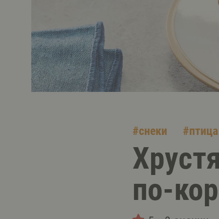
#
снеки
#
птица
Хрустя
по-ко