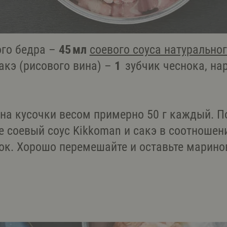
ого бедра –
45 мл
соевого соуса натурально
акэ (рисового вина) –
1
зубчик чеснока, на
 на кусочки весом примерно 50 г каждый. П
е соевый соус Kikkoman и сакэ в соотношени
ок. Хорошо перемешайте и оставьте марино