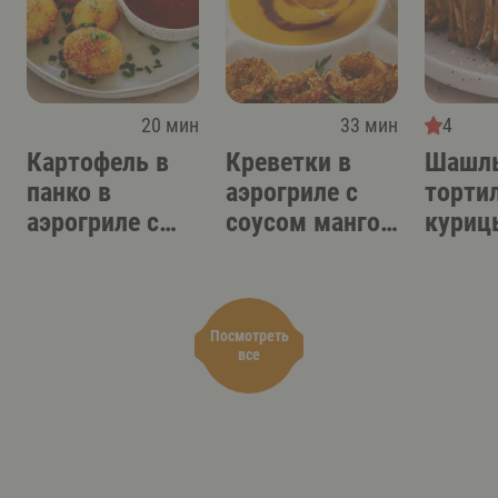
20 мин
33 мин
4
Картофель в
Креветки в
Шашлы
панко в
аэрогриле с
торти
аэрогриле с
соусом манго-
куриц
острым
терияки
аэрог
соусом-дипом
Посмотреть
все