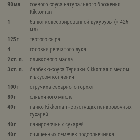
90 мл
соевого соуса натурального брожения
Kikkoman
1
банка консервированной кукурузы (= 425
мл)
125 г
тертого сыра
4
головки репчатого лука
2 ст. л.
оливкового масла
3 ст. л.
барбекю-соуса Терияки Kikkoman с медом
и вкусом копчения
100 г
стручков сахарного гороха
80 г
сливочного масла
40 г
панко Kikkoman - хрустящих панировочных
сухарей
40 г
панировочных сухарей
40 г
очищенных семечек подсолнечника