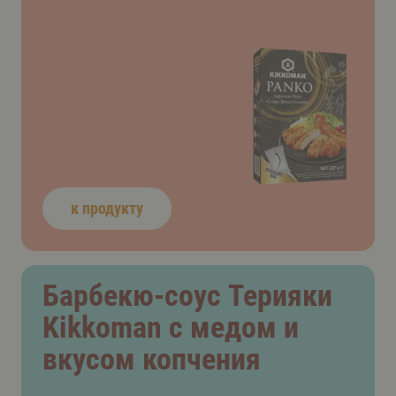
к продукту
Барбекю-соус Терияки
Kikkoman с медом и
вкусом копчения