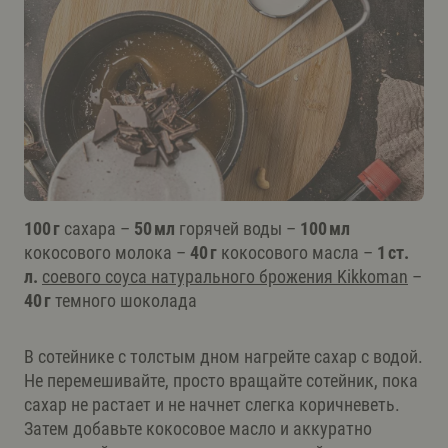
100 г
сахара –
50 мл
горячей воды –
100 мл
кокосового молока –
40 г
кокосового масла –
1 ст.
л.
соевого соуса натурального брожения Kikkoman
–
40 г
темного шоколада
В сотейнике с толстым дном нагрейте сахар с водой.
Не перемешивайте, просто вращайте сотейник, пока
сахар не растает и не начнет слегка коричневеть.
Затем добавьте кокосовое масло и аккуратно