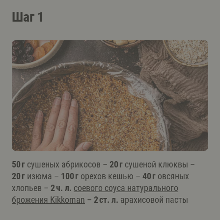
Шаг 1
50 г
сушеных абрикосов –
20 г
сушеной клюквы –
20 г
изюма –
100 г
орехов кешью –
40 г
овсяных
хлопьев –
2 ч. л.
соевого соуса натурального
брожения Kikkoman
–
2 ст. л.
арахисовой пасты