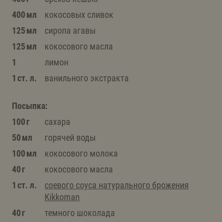
400 мл
кокосовых сливок
125 мл
сиропа агавы
125 мл
кокосового масла
1
лимон
1 ст. л.
ванильного экстракта
Посыпка:
100 г
сахара
50 мл
горячей воды
100 мл
кокосового молока
40 г
кокосового масла
1 ст. л.
соевого соуса натурального брожения
Kikkoman
40 г
темного шоколада