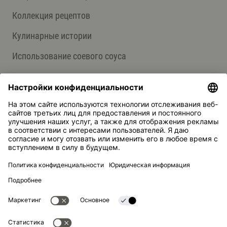
Коллекция рецептов
Кулинарные истории
Использование соевого соуса
О НАС
Продукция
Группа компаний Kikkoman
Устойчивое развитие
СЛУЖБА ПОДДЕРЖКИ
Ответы на вопросы
Контакты