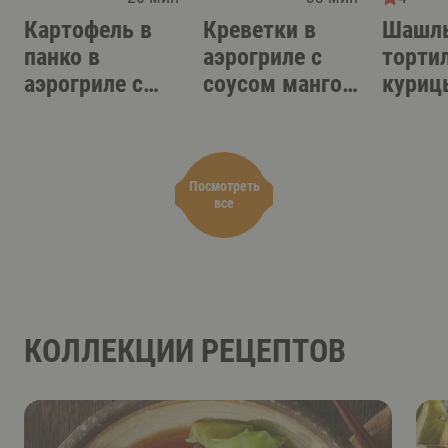
Картофель в
Креветки в
Шашлы
панко в
аэрогриле с
торти
аэрогриле с
соусом манго-
куриц
острым
терияки
аэрог
соусом-дипом
Посмотреть
все
КОЛЛЕКЦИИ РЕЦЕПТОВ