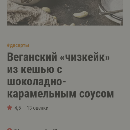
#
десерты
Веганский «чизкейк»
из кешью с
шоколадно-
карамельным соусом
4,5
13 оценки