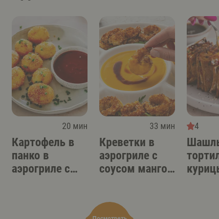
20 мин
33 мин
4
Картофель в
Креветки в
Шашлы
панко в
аэрогриле с
торти
аэрогриле с
соусом манго-
куриц
острым
терияки
аэрог
соусом-дипом
Посмотреть