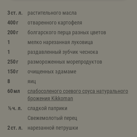
3 ст. л.
растительного масла
400 г
отваренного картофеля
200 г
болгарского перца разных цветов
1
мелко нарезанная луковица
1
раздавленный зубчик чеснока
250 г
размороженных морепродуктов
150 г
очищенных эдамаме
8
яиц
60 мл
слабосоленого соевого соуса натурального
брожения Kikkoman
½ ч. л.
сладкой паприки
Свежемолотый перец
2 ст. л.
нарезанной петрушки