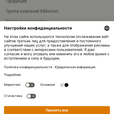
Продукция
Группа компаний Kikkoman
Устойчивое развитие
СЛУЖБА ПОДДЕРЖКИ
Ответы на вопросы
Контакты
Kikkoman — зарегистрированная торговая марка Kikkoman
Corporation, Япония.
© Kikkoman Trading Europe GmbH 2023 – 2026
Теодорштрассе 180, 40472 Дюссельдорф, Германия
Номер в коммерческом реестре: HRB 35856 (в Окружном
суде города Дюссельдорф)
Настройки конфиденциальности