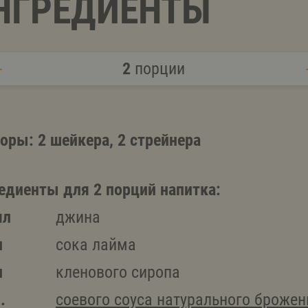
НГРЕДИЕНТЫ
2
порции
оры: 2 шейкера, 2 стрейнера
едиенты для 2 порций напитка:
мл
джина
л
сока лайма
л
кленового сиропа
.
соевого соуса натурального брожен