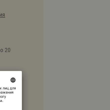
ия
о 20