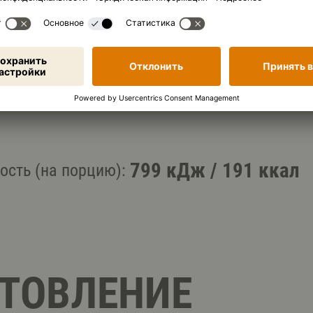
Копировать ингредиенты
799 кДж
/
191 ккал
ость (на порцию):
ТОВЛЕНИЕ