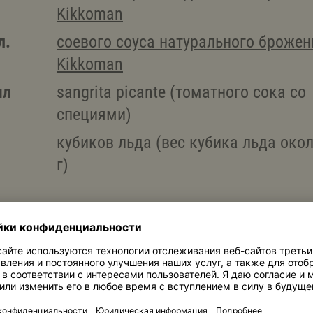
Kikkoman
л.
соевого соуса натурального брожен
Kikkoman
мл
sangrita picante (томатного сока со
специями)
кубиков льда (вес кубика льда окол
г)
украшения:
потки
приправы “Шичими тогараши»
стебля сельдерея (каждый стебель
около 14 см в длину)