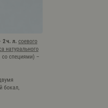
–
2 ч. л.
соевого
са натурального
а со специями) –
двумя
й бокал,