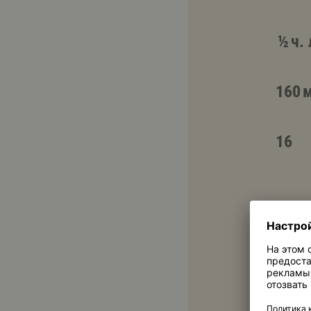
½ ч. 
160 
16
Для 
4 ще
2