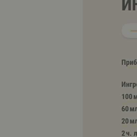
И
Приб
Ингр
100 
60 м
20 м
2 ч. л