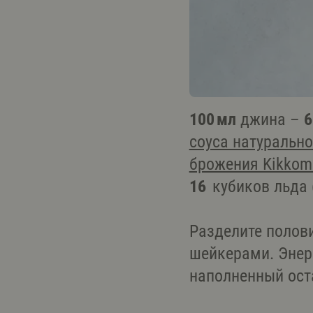
100 мл
джина –
6
соуса натуральн
брожения Kikkom
16
кубиков льда 
Разделите полов
шейкерами. Энерг
наполненный ост