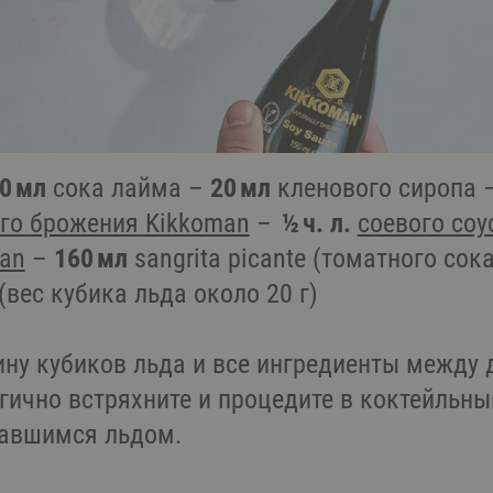
0 мл
сока лайма –
20 мл
кленового сиропа 
ого брожения Kikkoman
–
½ ч. л.
соевого соу
an
–
160 мл
sangrita picante (томатного сок
(вес кубика льда около 20 г)
ину кубиков льда и все ингредиенты между 
ично встряхните и процедите в коктейльны
авшимся льдом.