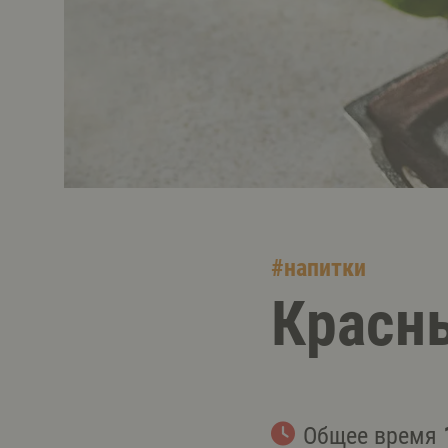
#
напитки
Красны
Общее время