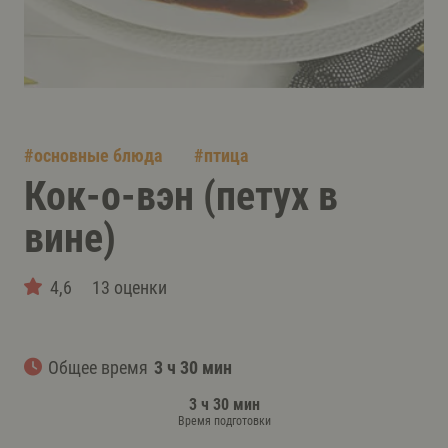
#
основные блюда
#
птица
Кок-о-вэн (петух в
вине)
4,6
13 оценки
Общее время
3 ч 30 мин
3 ч 30 мин
Время подготовки