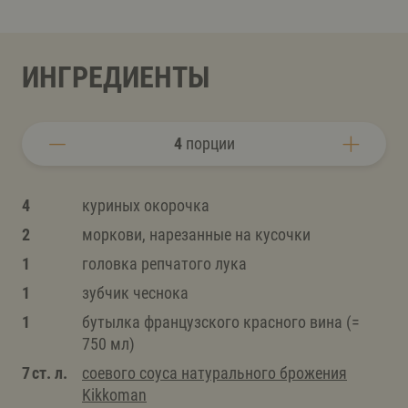
ИНГРЕДИЕНТЫ
4
порции
4
куриных окорочка
2
моркови, нарезанные на кусочки
1
головка репчатого лука
1
зубчик чеснока
1
бутылка французского красного вина (=
750 мл)
7 ст. л.
соевого соуса натурального брожения
Kikkoman