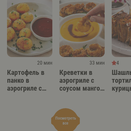
20 мин
33 мин
4
Картофель в
Креветки в
Шашлы
панко в
аэрогриле с
торти
аэрогриле с
соусом манго-
куриц
острым
терияки
аэрог
соусом-дипом
Посмотреть
все