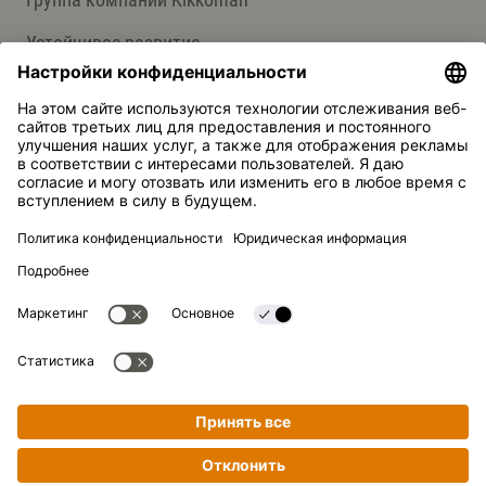
Устойчивое развитие
СЛУЖБА ПОДДЕРЖКИ
Ответы на вопросы
Контакты
Kikkoman — зарегистрированная торговая марка Kikkoman
Corporation, Япония.
© Kikkoman Trading Europe GmbH 2023 – 2026
Теодорштрассе 180, 40472 Дюссельдорф, Германия
Номер в коммерческом реестре: HRB 35856 (в Окружном
суде города Дюссельдорф)
Настройки конфиденциальности
Официальное уведомление
Конфиденциальность