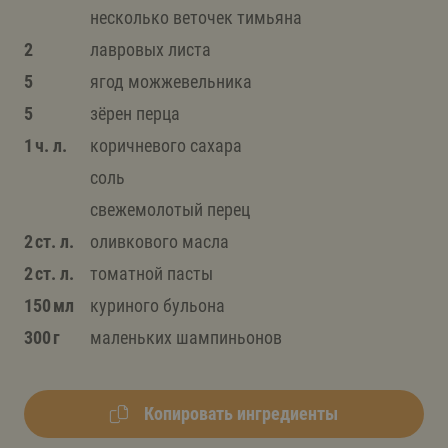
несколько веточек тимьяна
2
лавровых листа
5
ягод можжевельника
5
зёрен перца
1 ч. л.
коричневого сахара
соль
свежемолотый перец
2 ст. л.
оливкового масла
2 ст. л.
томатной пасты
150 мл
куриного бульона
300 г
маленьких шампиньонов
Копировать ингредиенты