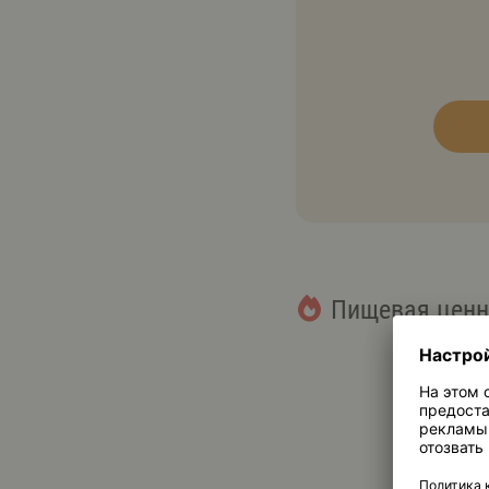
Пищевая ценн
15,6 г
Жиры