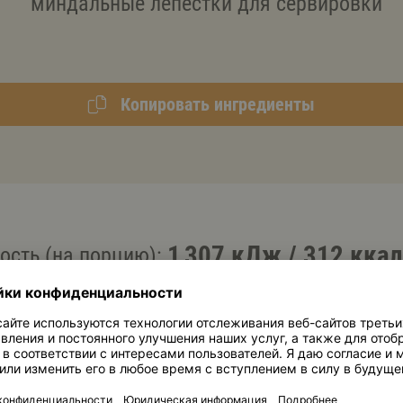
миндальные лепестки для сервировки
Копировать ингредиенты
1 307 кДж
/
312 ккал
ость (на порцию):
11,0 г
Белки