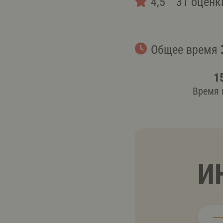
4,5
31 оценк
Общее время
1
Время 
И