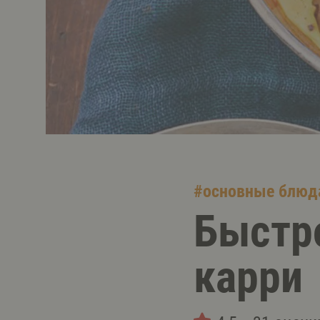
#
основные блюд
Быстр
карри