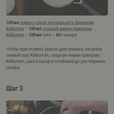
100 мл
соевого соуса натурального брожения
Kikkoman
–
100 мл
сладкой мирин приправы
Kikkoman
–
100 мл
саке –
60 г
сахара
Чтобы приготовить бульон для сукияки, нагрейте
соевый соус Kikkoman, сладкую мирин приправу
Kikkoman, саке и сахар в сотейнике до растворения
сахара.
Шаг 3