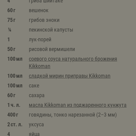
4
гриба шиитаке
60 г
вешенок
75 г
грибов эноки
¼
пекинской капусты
1
лук-порей
50 г
рисовой вермишели
100 мл
соевого соуса натурального брожения
Kikkoman
100 мл
сладкой мирин приправы Kikkoman
100 мл
саке
60 г
сахара
1 ч. л.
масла Kikkoman из поджаренного кунжута
400 г
говядины, тонко нарезанной (2–3 мм)
2 ст. л.
уксуса
4
яйца