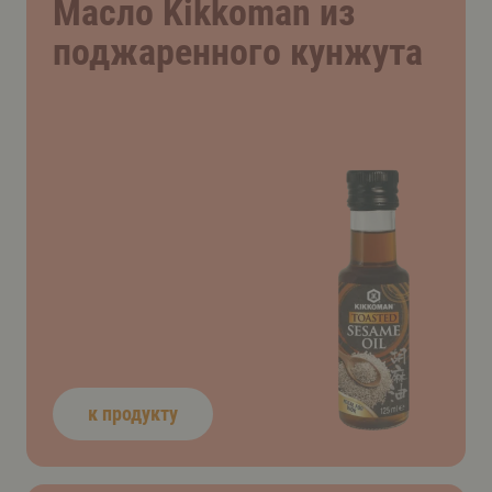
Масло Kikkoman из
поджаренного кунжута
к продукту