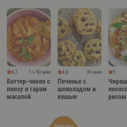
4,7
1 ч 50 мин
4,4
30 мин
5
Баттер-чикен с
Печенье с
Чираш
понзу и гарам
шоколадом и
лосос
масалой
кешью
рисом
Посмотреть