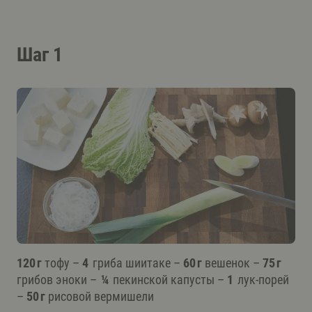
Шаг 1
120 г
тофу –
4
гриба шиитаке –
60 г
вешенок –
75 г
грибов эноки –
¼
пекинской капусты –
1
лук-порей
–
50 г
рисовой вермишели