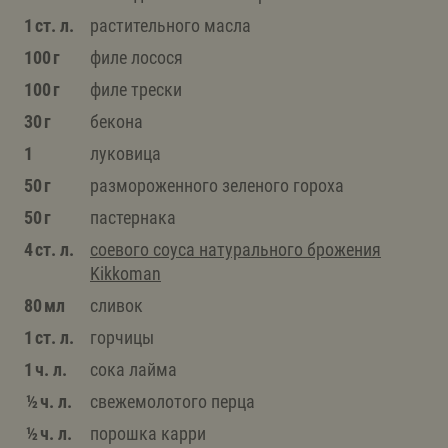
1 ст. л.
растительного масла
100 г
филе лосося
100 г
филе трески
30 г
бекона
1
луковица
50 г
размороженного зеленого гороха
50 г
пастернака
4 ст. л.
соевого соуса натурального брожения
Kikkoman
80 мл
сливок
1 ст. л.
горчицы
1 ч. л.
сока лайма
½ ч. л.
свежемолотого перца
½ ч. л.
порошка карри