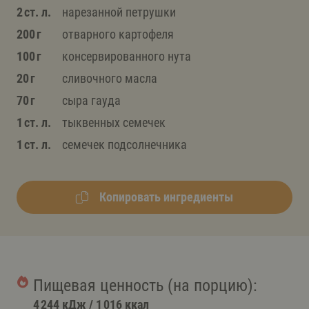
2 ст. л.
нарезанной петрушки
200 г
отварного картофеля
100 г
консервированного нута
20 г
сливочного масла
70 г
сыра гауда
1 ст. л.
тыквенных семечек
1 ст. л.
семечек подсолнечника
Копировать ингредиенты
Пищевая ценность (на порцию):
4 244 кДж
/
1 016 ккал