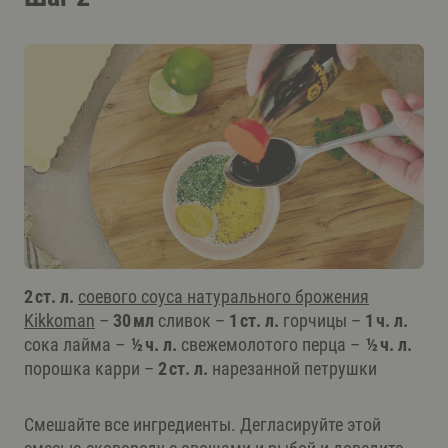
2 ст. л.
соевого соуса натурального брожения
Kikkoman
–
30 мл
сливок –
1 ст. л.
горчицы –
1 ч. л.
сока лайма –
½ ч. л.
свежемолотого перца –
½ ч. л.
порошка карри –
2 ст. л.
нарезанной петрушки
Смешайте все ингредиенты. Дегласируйте этой