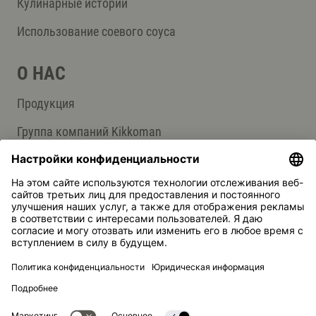
Кулинарные истории
Использование соевого соуса
О НАС
Продукция
Группа компаний Kikkoman
Устойчивое развитие
СЛУЖБА ПОДДЕРЖКИ
Ответы на вопросы
Контакты
Kikkoman — зарегистрированная торговая марка Kikkoman