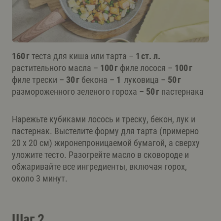
160 г
теста для киша или тарта –
1 ст. л.
растительного масла –
100 г
филе лосося –
100 г
филе трески –
30 г
бекона –
1
луковица –
50 г
размороженного зеленого гороха –
50 г
пастернака
Нарежьте кубиками лосось и треску, бекон, лук и
пастернак. Выстелите форму для тарта (примерно
20 x 20 см) жиронепроницаемой бумагой, а сверху
уложите тесто. Разогрейте масло в сковороде и
обжаривайте все ингредиенты, включая горох,
около 3 минут.
Шаг 2