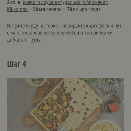
2 ст. л.
соевого соуса натурального брожения
Kikkoman
–
50 мл
сливок –
70 г
сыра гауда
Натрите гауду на терке. Пюрируйте картофель и нут
с маслом, соевым соусом Kikkoman и сливками,
добавьте гауду.
Шаг 4