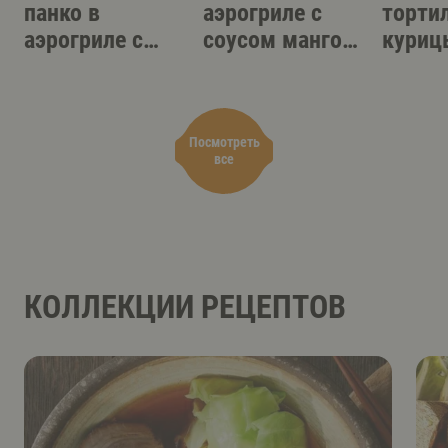
панко в
аэрогриле с
торти
аэрогриле с
соусом манго-
куриц
острым
терияки
аэрог
соусом-дипом
Посмотреть
все
КОЛЛЕКЦИИ РЕЦЕПТОВ