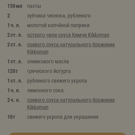
150 мл
пахты
2
зубчика чеснока, рубленого
1 ч. л.
молотой копчёной паприки
2 ст. л.
острого чили соуса Кимчи Kikkoman
2 ст. л.
соевого соуса натурального брожения
Kikkoman
1 ст. л.
оливкового масла
120 г
греческого йогурта
1 ст. л.
рубленого свежего укропа
1 ч. л.
лимонного сока
2 ч. л.
соевого соуса натурального брожения
Kikkoman
10 г
свежего укропа для украшения