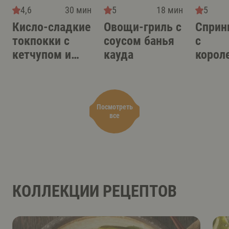
4,6
30 мин
5
18 мин
5
Кисло-сладкие
Овощи-гриль с
Сприн
токпокки с
соусом банья
с
кетчупом и
кауда
корол
соусом кимчи
вешен
вьетн
соусо
Посмотреть
все
КОЛЛЕКЦИИ РЕЦЕПТОВ