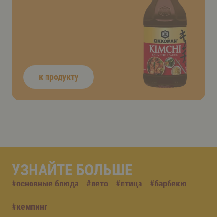
к продукту
УЗНАЙТЕ БОЛЬШЕ
#
основные блюда
#
лето
#
птица
#
барбекю
#
кемпинг