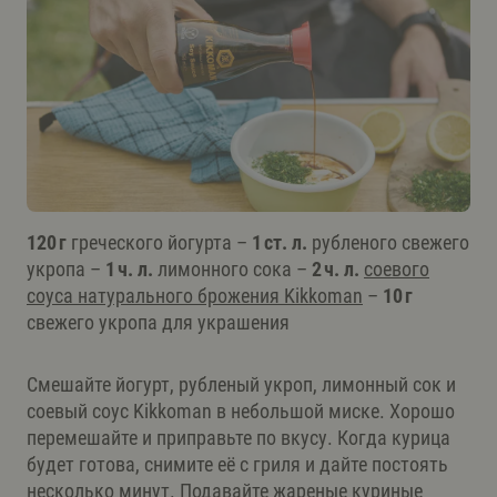
120 г
греческого йогурта –
1 ст. л.
рубленого свежего
укропа –
1 ч. л.
лимонного сока –
2 ч. л.
соевого
соуса натурального брожения Kikkoman
–
10 г
свежего укропа для украшения
Смешайте йогурт, рубленый укроп, лимонный сок и
соевый соус Kikkoman в небольшой миске. Хорошо
перемешайте и приправьте по вкусу. Когда курица
будет готова, снимите её с гриля и дайте постоять
несколько минут. Подавайте жареные куриные