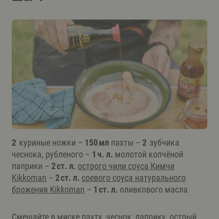
2
куриные ножки –
150 мл
пахты –
2
зубчика
чеснока, рубленого –
1 ч. л.
молотой копчёной
паприки –
2 ст. л.
острого чили соуса Кимчи
Kikkoman
–
2 ст. л.
соевого соуса натурального
брожения Kikkoman
–
1 ст. л.
оливкового масла
Смешайте в миске пахту, чеснок, паприку, острый