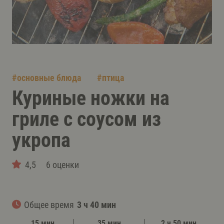
#
основные блюда
#
птица
Куриные ножки на
гриле с соусом из
укропа
4,5
6 оценки
Общее время
3 ч 40 мин
15 мин
35 мин
2 ч 50 мин