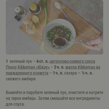
1
зеленый лук –
6 ст. л.
цитрусово-соевого соуса
Понзу Kikkoman «Юдзу»
–
2 ч. л.
масла Kikkoman из
поджаренного кунжута
–
1 ч. л.
сахара –
½ ч. л.
свежего имбиря
Вымойте и порубите зеленый лук, очистите и натрите
на терке имбирь. Затем смешайте все ингредиенты
для соуса.