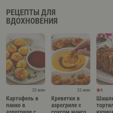
РЕЦЕПТЫ ДЛЯ
ВДОХНОВЕНИЯ
20 мин
33 мин
4
Картофель в
Креветки в
Шашлы
панко в
аэрогриле с
торти
аэрогриле с
соусом манго-
куриц