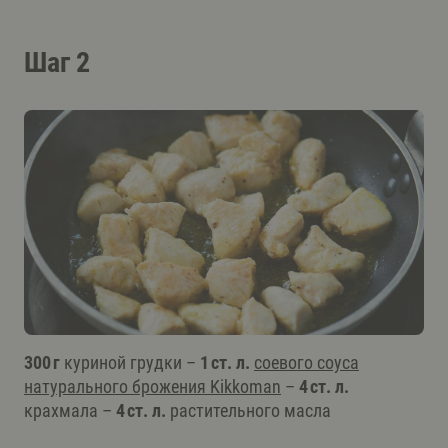
Шаг 2
300 г
куриной грудки –
1 ст. л.
соевого соуса
натурального брожения Kikkoman
–
4 ст. л.
крахмала –
4 ст. л.
растительного масла