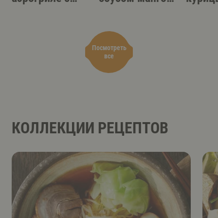
острым
терияки
аэрог
соусом-дипом
Посмотреть
все
КОЛЛЕКЦИИ РЕЦЕПТОВ