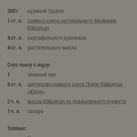
300 г
куриной грудки
1 ст. л.
соевого соуса натурального брожения
Kikkoman
4 ст. л.
картофельного крахмала
4 ст. л.
растительного масла
Соус понзу с юдзу:
1
зеленый лук
6 ст. л.
цитрусово-соевого соуса Понзу Kikkoman
«Юдзу»
2 ч. л.
масла Kikkoman из поджаренного кунжута
1 ч. л.
сахара
Топпинг: