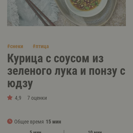
#
снеки
#
птица
Курица с соусом из
зеленого лука и понзу с
юдзу
4,9
7 оценки
Общее время
15 мин
5 мин
10 мин