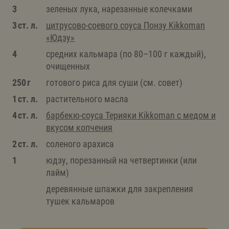
3
зеленых лука, нарезанные колечками
3 ст. л.
цитрусово-соевого соуса Понзу Kikkoman
«Юдзу»
4
средних кальмара (по 80–100 г каждый),
очищенных
250 г
готового риса для суши (см. совет)
1 ст. л.
растительного масла
4 ст. л.
барбекю-соуса Терияки Kikkoman с медом и
вкусом копчения
2 ст. л.
соленого арахиса
1
юдзу, порезанный на четвертинки (или
лайм)
деревянные шпажки для закрепления
тушек кальмаров