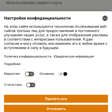
Использование соевого соуса
О НАС
Продукция
Группа компаний Kikkoman
Устойчивое развитие
СЛУЖБА ПОДДЕРЖКИ
Ответы на вопросы
Контакты
Kikkoman — зарегистрированная торговая марка Kikkoman
Corporation, Япония.