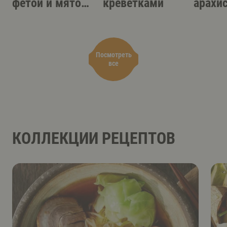
фетой и мятой
креветками
арахи
на гриле
пасто
Посмотреть
все
КОЛЛЕКЦИИ РЕЦЕПТОВ