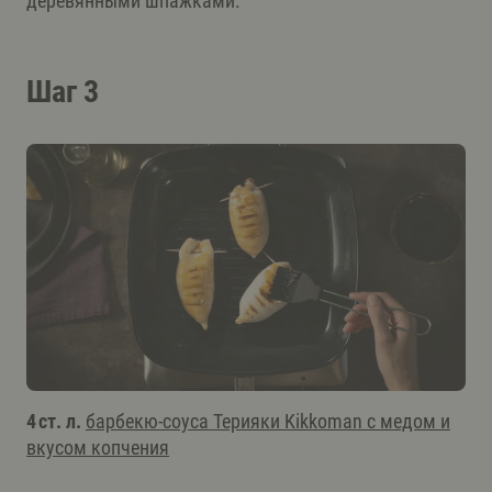
деревянными шпажками.
Шаг 3
4 ст. л.
барбекю-соуса Терияки Kikkoman с медом и
вкусом копчения