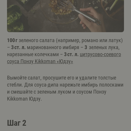
100 г
зеленого салата (например, романо или латук)
–
3 ст. л.
маринованного имбиря –
3
зеленых лука,
нарезанные колечками –
3 ст. л.
цитрусово-соевого
соуса Понзу Kikkoman «Юдзу»
Вымойте салат, просушите его и удалите толстые
стебли. Для соуса-дипа нарежьте имбирь полосками
и смешайте с зеленым луком и соусом Понзу
Kikkoman Юдзу.
Шаг 2