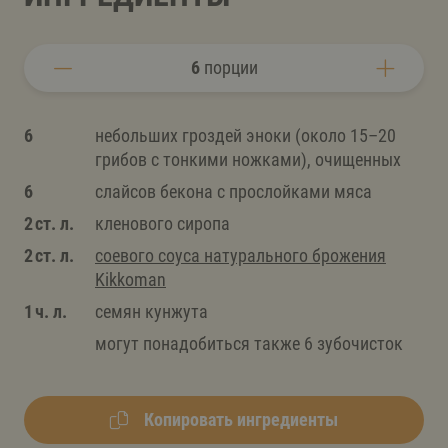
6
порции
6
небольших гроздей эноки (около 15–20
грибов с тонкими ножками), очищенных
6
слайсов бекона с прослойками мяса
2 ст. л.
кленового сиропа
2 ст. л.
соевого соуса натурального брожения
Kikkoman
1 ч. л.
семян кунжута
могут понадобиться также 6 зубочисток
Копировать ингредиенты