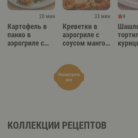
20 мин
33 мин
4
Картофель в
Креветки в
Шашлы
панко в
аэрогриле с
торти
аэрогриле с
соусом манго-
куриц
острым
терияки
аэрог
соусом-дипом
Посмотреть
все
КОЛЛЕКЦИИ РЕЦЕПТОВ