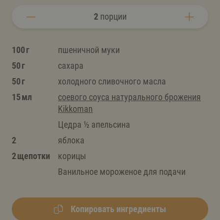
2
порции
100 г
пшеничной муки
50 г
сахара
50 г
холодного сливочного масла
15 мл
соевого соуса натурального брожения
Kikkoman
Цедра ½ апельсина
2
яблока
2 щепотки
корицы
Ванильное мороженое для подачи
Копировать ингредиенты