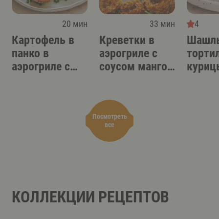
20 мин
33 мин
4
Картофель в
Креветки в
Шашлы
панко в
аэрогриле с
торти
аэрогриле с
соусом манго-
куриц
острым
терияки
аэрог
соусом-дипом
Посмотреть
все
КОЛЛЕКЦИИ РЕЦЕПТОВ