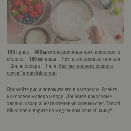
150 г
риса –
400 мл
консервированного кокосового
молока –
100 мл
воды –
1 ст. л.
кокосовых хлопьев
–
2 ч. л.
сахара –
1 ч. л.
безглютенового соевого
соуса Tamari Kikkoman
Промойте рис и положите его в кастрюлю. Влейте
кокосовое молоко и воду. Добавьте кокосовые
хлопья, сахар и безглютеновый соевый соус Tamari
Kikkoman и варите на медленном огне 20 минут.