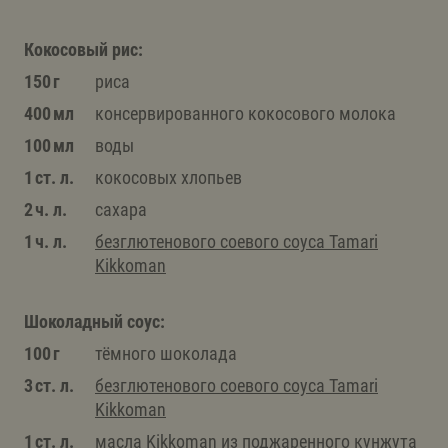
Кокосовый рис:
150 г
риса
400 мл
консервированного кокосового молока
100 мл
воды
1 ст. л.
кокосовых хлопьев
2 ч. л.
сахара
1 ч. л.
безглютенового соевого соуса Tamari
Kikkoman
Шоколадный соус:
100 г
тёмного шоколада
3 ст. л.
безглютенового соевого соуса Tamari
Kikkoman
1 ст. л.
масла Kikkoman из поджаренного кунжута