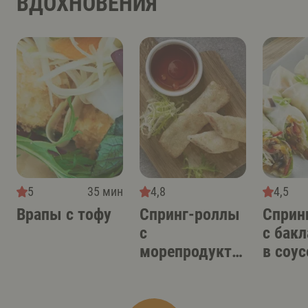
ВДОХНОВЕНИЯ
5
35 мин
4,8
4,5
Врапы с тофу
Спринг-роллы
Сприн
с
с бак
морепродукта
в соус
ми
терия