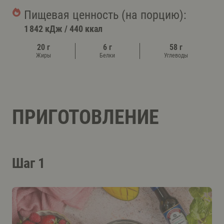
Пищевая ценность (на порцию):
1 842 кДж
/
440 ккал
20 г
6 г
58 г
Жиры
Белки
Углеводы
ПРИГОТОВЛЕНИЕ
Шаг 1