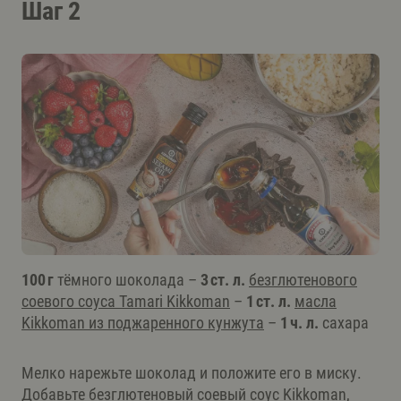
Шаг 2
100 г
тёмного шоколада –
3 ст. л.
безглютенового
соевого соуса Tamari Kikkoman
–
1 ст. л.
масла
Kikkoman из поджаренного кунжута
–
1 ч. л.
сахара
Мелко нарежьте шоколад и положите его в миску.
Добавьте безглютеновый соевый соус Kikkoman,