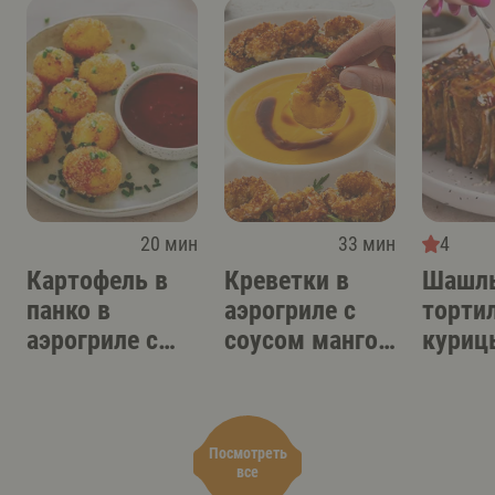
20 мин
33 мин
4
Картофель в
Креветки в
Шашлы
панко в
аэрогриле с
торти
аэрогриле с
соусом манго-
куриц
острым
терияки
аэрог
соусом-дипом
Посмотреть
все