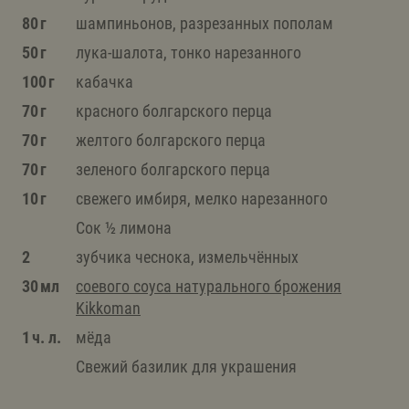
80 г
шампиньонов, разрезанных пополам
50 г
лука-шалота, тонко нарезанного
100 г
кабачка
70 г
красного болгарского перца
70 г
желтого болгарского перца
70 г
зеленого болгарского перца
10 г
свежего имбиря, мелко нарезанного
Сок ½ лимона
2
зубчика чеснока, измельчённых
30 мл
соевого соуса натурального брожения
Kikkoman
1 ч. л.
мёда
Свежий базилик для украшения