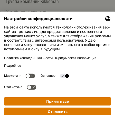
Группа компаний Kikkoman
Устойчивое развитие
СЛУЖБА ПОДДЕРЖКИ
Ответы на вопросы
Контакты
Kikkoman — зарегистрированная торговая марка Kikkoman
Corporation, Япония.
© Kikkoman Trading Europe GmbH 2023 – 2026
Теодорштрассе 180, 40472 Дюссельдорф, Германия
Номер в коммерческом реестре: HRB 35856 (в Окружном
суде города Дюссельдорф)
Настройки конфиденциальности
Официальное уведомление
Конфиденциальность