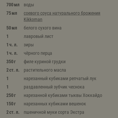
700 мл
воды
75 мл
соевого соуса натурального брожения
Kikkoman
50 мл
белого сухого вина
1
лавровый лист
1 ч. л.
зиры
1 ч. л.
чёрного перца
350 г
филе куриной грудки
2 ст. л.
растительного масла
1
нарезанный кубиками репчатый лук
1
раздавленный зубчик чеснока
250 г
нарезанной кубиками тыквы Хоккайдо
150 г
нарезанных кубиками вешенок
2 ст. л.
пшеничной муки сорта Экстра