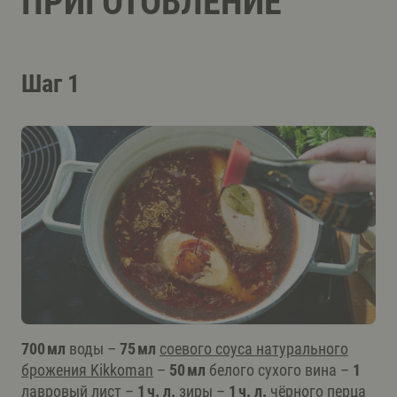
ПРИГОТОВЛЕНИЕ
Шаг 1
700 мл
воды –
75 мл
соевого соуса натурального
брожения Kikkoman
–
50 мл
белого сухого вина –
1
лавровый лист –
1 ч. л.
зиры –
1 ч. л.
чёрного перца