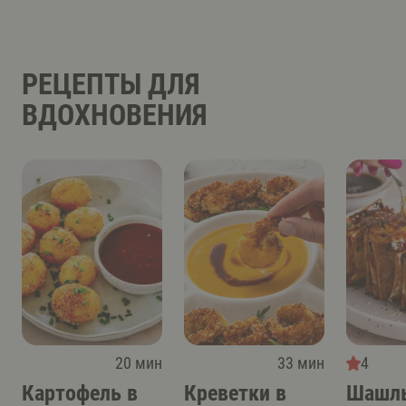
РЕЦЕПТЫ ДЛЯ
ВДОХНОВЕНИЯ
20 мин
33 мин
4
Картофель в
Креветки в
Шашлы