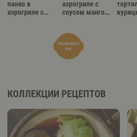
панко в
аэрогриле с
торти
аэрогриле с
соусом манго-
куриц
острым
терияки
аэрог
соусом-дипом
Посмотреть
все
КОЛЛЕКЦИИ РЕЦЕПТОВ