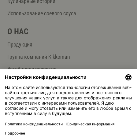
Кулинарные истории
Использование соевого соуса
О НАС
Продукция
Группа компаний Kikkoman
Устойчивое развитие
СЛУЖБА ПОДДЕРЖКИ
Ответы на вопросы
Контакты
Kikkoman — зарегистрированная торговая марка Kikkoman