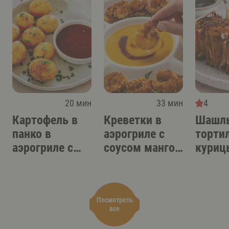
20 мин
33 мин
4
Картофель в
Креветки в
Шашлы
панко в
аэрогриле с
торти
аэрогриле с
соусом манго-
куриц
острым
терияки
аэрог
соусом-дипом
Посмотреть
все