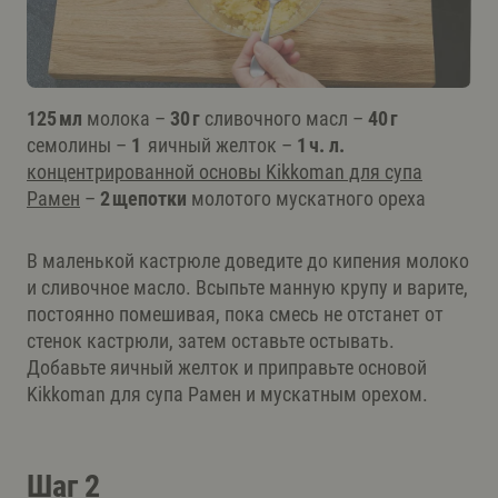
125 мл
молока –
30 г
сливочного масл –
40 г
семолины –
1
яичный желток –
1 ч. л.
концентрированной основы Kikkomаn для супа
Рамен
–
2 щепотки
молотого мускатного ореха
В маленькой кастрюле доведите до кипения молоко
и сливочное масло. Всыпьте манную крупу и варите,
постоянно помешивая, пока смесь не отстанет от
стенок кастрюли, затем оставьте остывать.
Добавьте яичный желток и приправьте основой
Kikkoman для супа Рамен и мускатным орехом.
Шаг 2