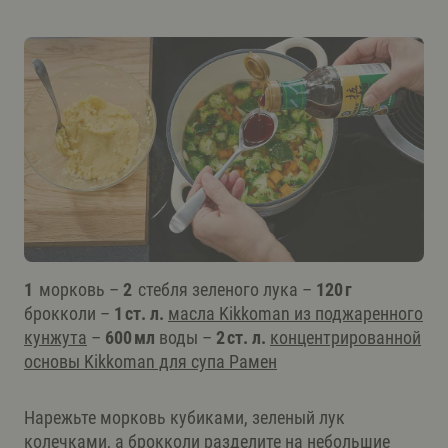
1
морковь –
2
стебля зеленого лука –
120 г
брокколи –
1 ст. л.
масла Kikkoman из поджаренного
кунжута
–
600 мл
воды –
2 ст. л.
концентрированной
основы Kikkomаn для супа Рамен
Нарежьте морковь кубиками, зеленый лук
колечками, а брокколи разделите на небольшие