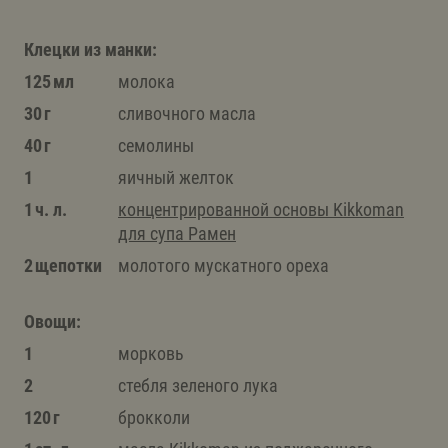
Клецки из манки:
125 мл
молока
30 г
сливочного масла
40 г
семолины
1
яичный желток
1 ч. л.
концентрированной основы Kikkomаn
для супа Рамен
2 щепотки
молотого мускатного ореха
Овощи:
1
морковь
2
стебля зеленого лука
120 г
брокколи