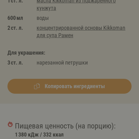
1 ст. л.
масла Kikkoman из поджаренного
кунжута
600 мл
воды
2 ст. л.
концентрированной основы Kikkomаn
для супа Рамен
Для украшения:
3 ст. л.
нарезанной петрушки
Копировать ингредиенты
Пищевая ценность (на порцию):
1 380 кДж
/
332 ккал