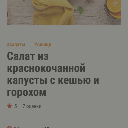
#
салаты
#
овощи
Салат из
краснокочанной
капусты с кешью и
горохом
5
7 оценки