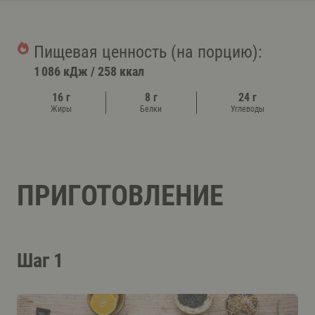
Пищевая ценность (на порцию):
1 086 кДж
/
258 ккал
16 г
8 г
24 г
Жиры
Белки
Углеводы
ПРИГОТОВЛЕНИЕ
Шаг 1