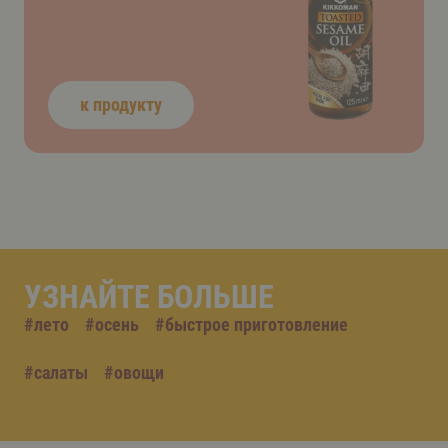
к продукту
УЗНАЙТЕ БОЛЬШЕ
#
лето
#
осень
#
быстрое приготовление
#
салаты
#
овощи