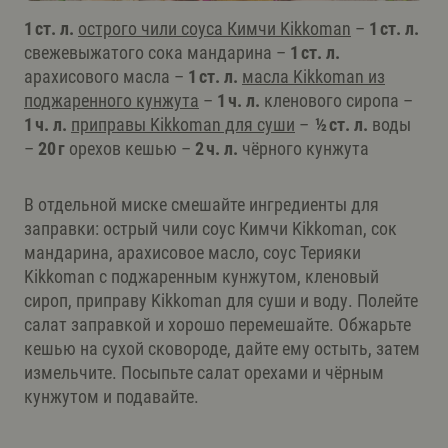
1 ст. л.
острого чили соуса Кимчи Kikkoman
–
1 ст. л.
свежевыжатого сока мандарина –
1 ст. л.
арахисового масла –
1 ст. л.
масла Kikkoman из
поджаренного кунжута
–
1 ч. л.
кленового сиропа –
1 ч. л.
приправы Kikkoman для суши
–
½ ст. л.
воды
–
20 г
орехов кешью –
2 ч. л.
чёрного кунжута
В отдельной миске смешайте ингредиенты для
заправки: острый чили соус Кимчи Kikkoman, сок
мандарина, арахисовое масло, соус Терияки
Kikkoman с поджаренным кунжутом, кленовый
сироп, приправу Kikkoman для суши и воду. Полейте
салат заправкой и хорошо перемешайте. Обжарьте
кешью на сухой сковороде, дайте ему остыть, затем
измельчите. Посыпьте салат орехами и чёрным
кунжутом и подавайте.