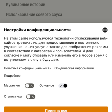
Кулинарные истории
Использование соевого соуса
О НАС
Продукция
Группа компаний Kikkoman
Устойчивое развитие
СЛУЖБА ПОДДЕРЖКИ
Ответы на вопросы
Контакты