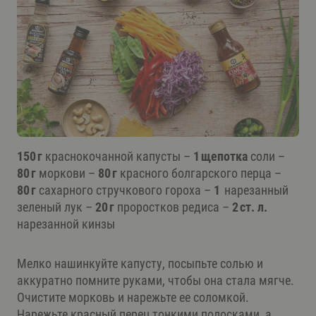
150 г
краснокочанной капусты –
1 щепотка
соли –
80 г
моркови –
80 г
красного болгарского перца –
80 г
сахарного стручкового гороха –
1
нарезанный
зеленый лук –
20 г
проростков редиса –
2 ст. л.
нарезанной кинзы
Мелко нашинкуйте капусту, посыпьте солью и
аккуратно помните руками, чтобы она стала мягче.
Очистите морковь и нарежьте ее соломкой.
Нарежьте красный перец тонкими полосками, а