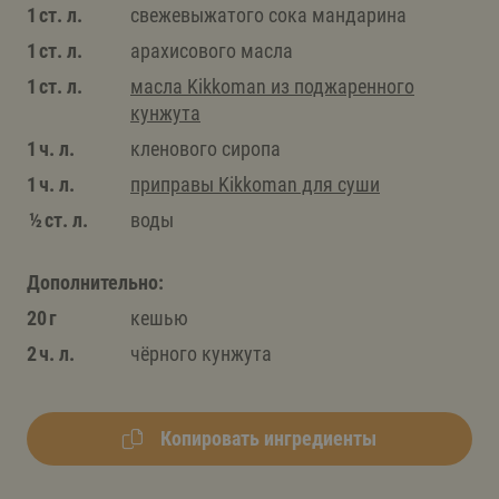
1 ст. л.
свежевыжатого сока мандарина
1 ст. л.
арахисового масла
1 ст. л.
масла Kikkoman из поджаренного
кунжута
1 ч. л.
кленового сиропа
1 ч. л.
приправы Kikkoman для суши
½ ст. л.
воды
Дополнительно:
20 г
кешью
2 ч. л.
чёрного кунжута
Копировать ингредиенты