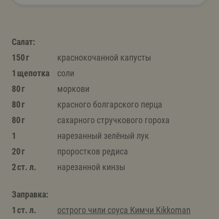
Салат:
150 г
краснокочанной капусты
1 щепотка
соли
80 г
моркови
80 г
красного болгарского перца
80 г
сахарного стручкового гороха
1
нарезанный зелёный лук
20 г
проростков редиса
2 ст. л.
нарезанной кинзы
Заправка:
1 ст. л.
острого чили соуса Кимчи Kikkoman