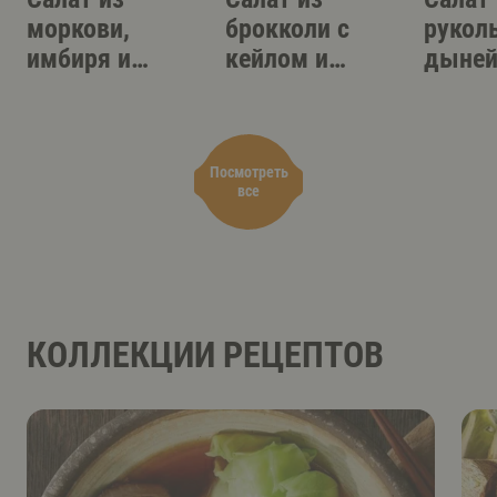
моркови,
брокколи с
рукол
имбиря и
кейлом и
дыней
макадамии
фетой
прошу
Посмотреть
все
КОЛЛЕКЦИИ РЕЦЕПТОВ