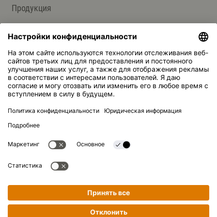
Продукция
Группа компаний Kikkoman
Устойчивое развитие
СЛУЖБА ПОДДЕРЖКИ
Ответы на вопросы
Контакты
Kikkoman — зарегистрированная торговая марка Kikkoman
Corporation, Япония.
© Kikkoman Trading Europe GmbH 2023 – 2026
Теодорштрассе 180, 40472 Дюссельдорф, Германия
Номер в коммерческом реестре: HRB 35856 (в Окружном
суде города Дюссельдорф)
Настройки конфиденциальности