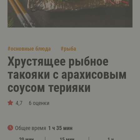
#
основные блюда
#
рыба
Хрустящее рыбное
такояки с арахисовым
соусом терияки
4,7
6 оценки
Общее время
1 ч 35 мин
20 мин
15 мин
1 ч