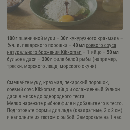
100 г
пшеничной муки –
30 г
кукурузного крахмала –
½ ч. л.
пекарского порошка –
40 мл
соевого соуса
натурального брожения Kikkoman
–
1
яйцо –
50 мл
бульона даcи –
200 г
филе белой рыбы (например,
трески, морского леща, морского окуня)
Смешайте муку, крахмал, пекарский порошок,
соевый соус Kikkoman, яйцо и охлажденный бульон
даcи в миске до однородного теста.
Мелко нарежьте рыбное филе и добавьте его в тесто.
Подготовьте формы для льда (квадратные, 2 х 2 см)
и наполните их тестом с рыбой. Заморозьте на 1 час.