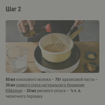
Шаг 2
80 мл
кокосового молока –
70 г
арахисовой пасты –
30 мл
соевого соуса натурального брожения
Kikkoman
–
20 мл
рисового уксуса –
½ ч. л.
чесночного порошка