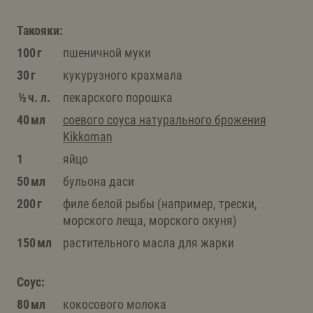
Такояки:
100 г
пшеничной муки
30 г
кукурузного крахмала
½ ч. л.
пекарского порошка
40 мл
соевого соуса натурального брожения
Kikkoman
1
яйцо
50 мл
бульона даcи
200 г
филе белой рыбы (например, трески,
морского леща, морского окуня)
150 мл
растительного масла для жарки
Соус:
80 мл
кокосового молока