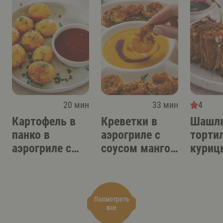
20 мин
33 мин
4
Картофель в
Креветки в
Шашлы
панко в
аэрогриле с
торти
аэрогриле с
соусом манго-
куриц
острым
терияки
аэрог
соусом-дипом
Посмотреть
все