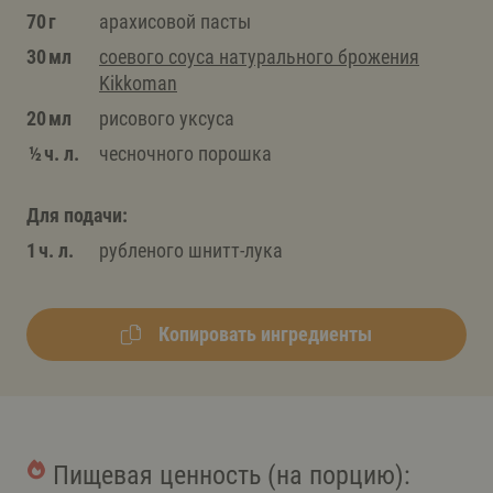
70 г
арахисовой пасты
30 мл
соевого соуса натурального брожения
Kikkoman
20 мл
рисового уксуса
½ ч. л.
чесночного порошка
Для подачи:
1 ч. л.
рубленого шнитт-лука
Копировать ингредиенты
Пищевая ценность (на порцию):