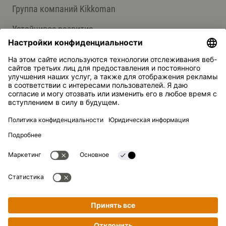
Группа компаний Kikkoman
Устойчивое развитие
СЛУЖБА ПОДДЕРЖКИ
Ответы на вопросы
Контакты
Kikkoman — зарегистрированная торговая марка Kikkoman
Corporation, Япония.
© Kikkoman Trading Europe GmbH 2023 – 2026
Теодорштрассе 180, 40472 Дюссельдорф, Германия
Номер в коммерческом реестре: HRB 35856 (в Окружном
суде города Дюссельдорф)
Настройки конфиденциальности
Официальное уведомление
Конфиденциальность