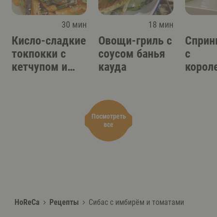
30 мин
18 мин
Кисло-сладкие
Овощи-гриль с
Сприн
токпокки с
соусом банья
с
кетчупом и
кауда
корол
соусом кимчи
вешен
вьетн
соусо
Посмотреть
все
HoReCa
Рецепты
Сибас с имбирём и томатами