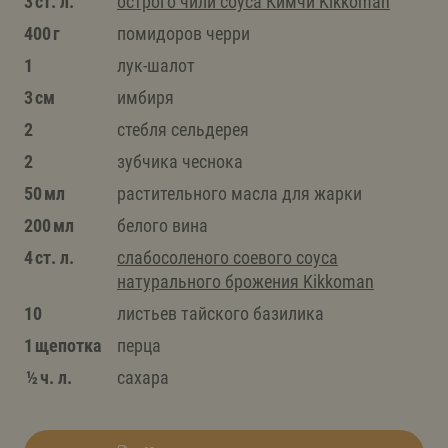
3 ст. л.
острого чили соуса Кимчи Kikkoman
400 г
помидоров черри
1
лук-шалот
3 см
имбиря
2
стебля сельдерея
2
зубчика чеснока
50 мл
растительного масла для жарки
200 мл
белого вина
4 ст. л.
слабосоленого соевого соуса
натурального брожения Kikkoman
10
листьев тайского базилика
1 щепотка
перца
½ ч. л.
сахара