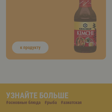
к продукту
УЗНАЙТЕ БОЛЬШЕ
#
основные блюда
#
рыба
#
азиатская