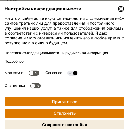
Блог
СЛУЖБА ПОДДЕРЖКИ
Контакты
Ответы на вопросы
Kikkoman — зарегистрированная торговая марка Kikkoman
Corporation, Япония.
© Kikkoman Trading Europe GmbH 2023 – 2026
Теодорштрассе 180, 40472 Дюссельдорф, Германия
Номер в коммерческом реестре: HRB 35856 (в Окружном
суде города Дюссельдорф)
Настройки конфиденциальности
Официальное уведомление
Конфиденциальность
Готовим просто и поэтапно!
Нажмите, чтобы начать.