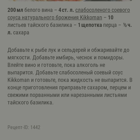
200 мл
белого вина –
4 ст. л.
слабосоленого соевого
соуса натурального брожения Kikkoman
–
10
листьев тайского базилика –
1 щепотка
перца –
½ ч.
л.
сахара
Добавьте к рыбе лук и сельдерей и обжаривайте до
мягкости. Добавьте имбирь, чеснок и помидоры.
Влейте вино и готовьте, пока алкоголь не
выпарится. Добавьте слабосоленый соевый соус
Kikkoman и готовьте, пока жидкость не выпарится. В
конце приготовления приправьте сахаром, перцем и
свежими порванными или нарезанными листьями
тайского базилика.
Рецепт-ID: 1442