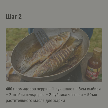
Шаг 2
400 г
помидоров черри –
1
лук-шалот –
3 см
имбиря
–
2
стебля сельдерея –
2
зубчика чеснока –
50 мл
растительного масла для жарки