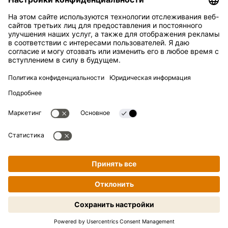
СЛУЖБА ПОДДЕРЖКИ
Контакты
Ответы на вопросы
Kikkoman — зарегистрированная торговая марка Kikkoman
Corporation, Япония.
© Kikkoman Trading Europe GmbH 2023 – 2026
Теодорштрассе 180, 40472 Дюссельдорф, Германия
Номер в коммерческом реестре: HRB 35856 (в Окружном
суде города Дюссельдорф)
Настройки конфиденциальности
Официальное уведомление
Конфиденциальность