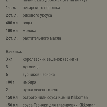
1 ч. л.
пекарского порошка
2 ст. л.
рисового уксуса
400 мл
воды
100 мл
молока
2 ст. л.
растительного масла
Начинка:
3 кг
королевских вешенок (еринги)
3
луковицы
6
зубчиков чеснока
100 г
имбиря
2
пучка зеленого лука
150 мл
острого чили соуса Кимчи Kikkoman
150 мл
соуса Терияки для глазировки Kikkoman