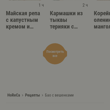
1 ч
2 ч
Майская репа
Кармашки из
Корей
с капустным
тыквы
олени
кремом и
терияки с
манго
одуванчиком
грибным
скорц
соусом
Посмотреть
все
HoReCa
Рецепты
Бао с вешенками