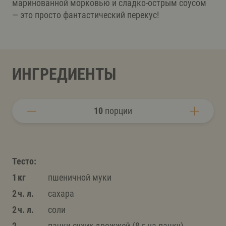
маринованной морковью и сладко-острым соусом
— это просто фантастический перекус!
ИНГРЕДИЕНТЫ
10
порции
Тесто:
1 кг
пшеничной муки
2 ч. л.
сахара
2 ч. л.
соли
2
пачки сухих дрожжей (8 г на пачку)