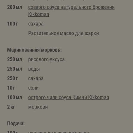
200 мл
соевого соуса натурального брожения
Kikkoman
100 г
сахара
Растительное масло для жарки
Маринованная морковь:
250 мл
рисового уксуса
250 мл
воды
250 г
сахара
10 г
соли
100 мл
острого чили соуса Кимчи Kikkoman
2 кг
моркови
Подача:
100 г
нарезанного зеленого лука