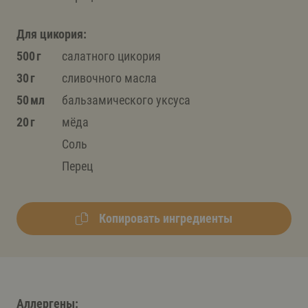
Для цикория:
500 г
салатного цикория
30 г
сливочного масла
50 мл
бальзамического уксуса
20 г
мёда
Соль
Перец
Копировать ингредиенты
Аллергены: