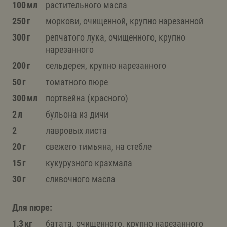
100 мл
растительного масла
250 г
моркови, очищенной, крупно нарезанной
300 г
репчатого лука, очищенного, крупно
нарезанного
200 г
сельдерея, крупно нарезанного
50 г
томатного пюре
300 мл
портвейна (красного)
2 л
бульона из дичи
2
лавровых листа
20 г
свежего тимьяна, на стебле
15 г
кукурузного крахмала
30 г
сливочного масла
Для пюре:
1,3 кг
батата, очищенного, крупно нарезанного