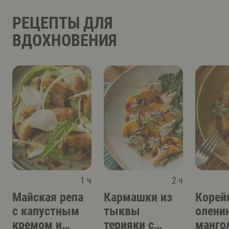
РЕЦЕПТЫ ДЛЯ
ВДОХНОВЕНИЯ
1 ч
2 ч
Майская репа
Кармашки из
Корей
с капустным
тыквы
олени
кремом и
терияки с
манго