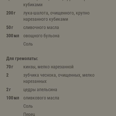
кубиками
200 г
лука-шалота, очищенного, крупно
нарезанного кубиками
50 г
сливочного масла
300 мл
овощного бульона
Соль
Для гремолаты:
70 г
кинзы, мелко нарезанной
2
зубчика чеснока, очищенных, мелко
нарезанных
2 г
цедры апельсина
100 мл
оливкового масла
Соль
Перец