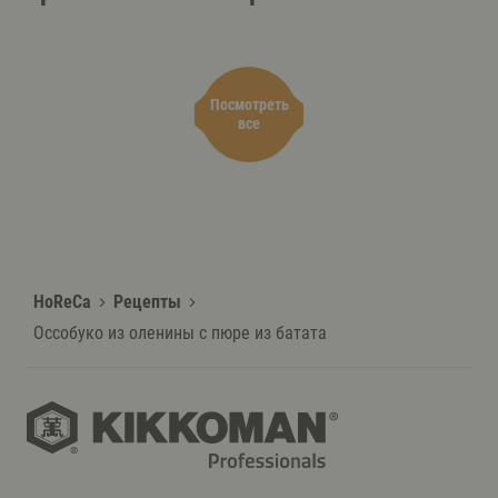
одуванчиком
грибным
скорц
соусом
Посмотреть
все
HoReCa
Рецепты
Оссобуко из оленины с пюре из батата