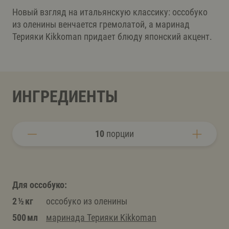
Новый взгляд на итальянскую классику: оссобуко
из оленины венчается гремолатой, а маринад
Терияки Kikkoman придает блюду японский акцент.
ИНГРЕДИЕНТЫ
10
порции
Для оссобуко:
2 ½ кг
оссобуко из оленины
500 мл
маринада Терияки Kikkoman