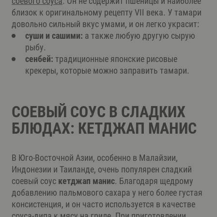
соевого соуса
. Он не содержит пшеницы и наиболее
близок к оригинальному рецепту VII века. У тамари
довольно сильный вкус умами, и он легко украсит:
суши и сашими:
а также любую другую сырую
рыбу.
сенбей:
традиционные японские рисовые
крекеры, которые можно заправить тамари.
СОЕВЫЙ СОУС В СЛАДКИХ
БЛЮДАХ: КЕТДЖАП МАНИС
В Юго-Восточной Азии, особенно в Малайзии,
Индонезии и Таиланде, очень популярен сладкий
соевый соус
кетджап манис
. Благодаря щедрому
добавлению пальмового сахара у него более густая
консистенция, и он часто используется в качестве
соуса-дипа к мясу на гриле. При приготовлении