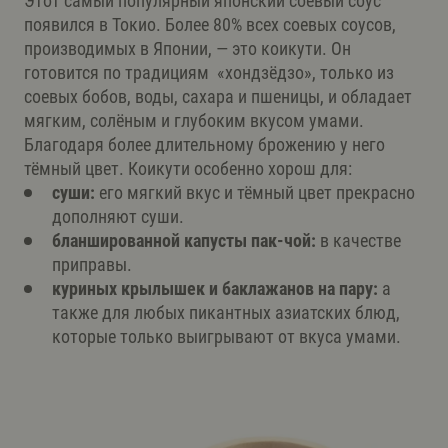
Этот самый популярный японский соевый соус
появился в Токио. Более 80% всех соевых соусов,
производимых в Японии, — это коикути. Он
готовится по традициям «хондзёдзо», только из
соевых бобов, воды, сахара и пшеницы, и обладает
мягким, солёным и глубоким вкусом умами.
Благодаря более длительному брожению у него
тёмный цвет. Коикути особенно хорош для:
суши:
его мягкий вкус и тёмный цвет прекрасно
дополняют суши.
бланшированной капусты пак-чой:
в качестве
приправы.
куриных крылышек и баклажанов на пару:
а
также для любых пикантных азиатских блюд,
которые только выигрывают от вкуса умами.