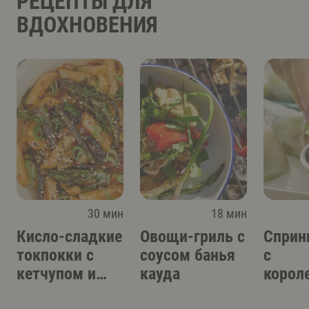
РЕЦЕПТЫ ДЛЯ
ВДОХНОВЕНИЯ
30 мин
18 мин
Кисло-сладкие
Овощи-гриль с
Сприн
токпокки с
соусом банья
с
кетчупом и
кауда
корол
соусом кимчи
вешен