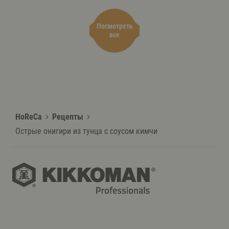
вьетн
соусо
Посмотреть
все
HoReCa
Рецепты
Острые онигири из тунца с соусом кимчи