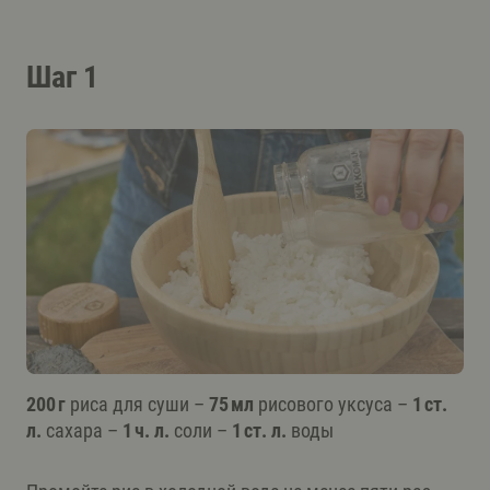
Шаг 1
200 г
риса для суши –
75 мл
рисового уксуса –
1 ст.
л.
сахара –
1 ч. л.
соли –
1 ст. л.
воды