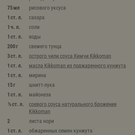
75 мл
рисового уксуса
1 ст. л.
сахара
1 ч. л.
соли
1 ст. л.
воды
200 г
свежего тунца
3 ст. л.
острого чили соуса Кимчи Kikkoman
1 ст. л.
масла Kikkoman из поджаренного кунжута
1 ст. л.
мирина
15 г
шнитт-лука
1 ст. л.
майонеза
½ ст. л.
соевого соуса натурального брожения
Kikkoman
2
листа нори
1 ст. л.
обжаренных семян кунжута