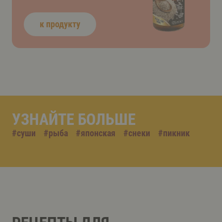
к продукту
УЗНАЙТЕ БОЛЬШЕ
#
суши
#
рыба
#
японская
#
снеки
#
пикник