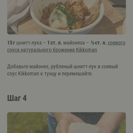
15 г
шнитт-лука –
1 ст. л.
майонеза –
½ ст. л.
соевого
соуса натурального брожения Kikkoman
Добавьте майонез, рубленый шнитт-лук и соевый
соус Kikkoman к тунцу и перемешайте.
Шаг 4