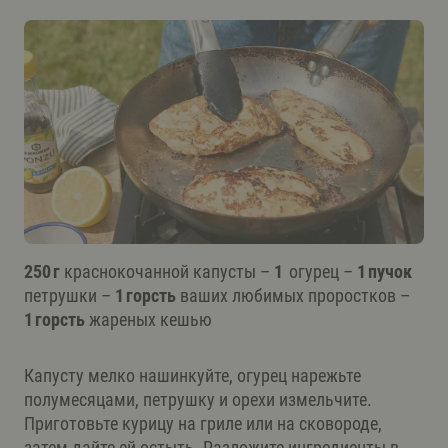
250 г
краснокочанной капусты –
1
огурец –
1 пучок
петрушки –
1 горсть
ваших любимых проростков –
1 горсть
жареных кешью
Капусту мелко нашинкуйте, огурец нарежьте
полумесяцами, петрушку и орехи измельчите.
Приготовьте курицу на гриле или на сковороде,
затем дайте ей остыть. Разложите ингредиенты в