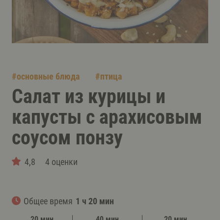
#
основные блюда
#
птица
Салат из курицы и
капусты с арахисовым
соусом понзу
4,8
4 оценки
Общее время
1 ч 20 мин
20 мин
40 мин
20 мин