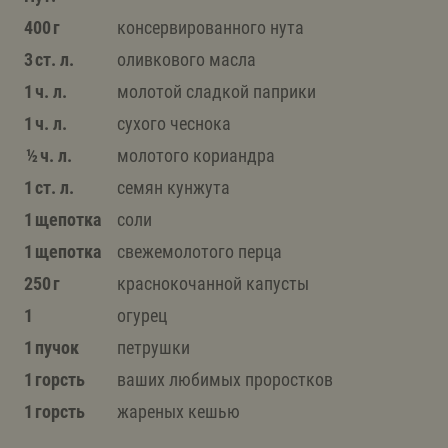
400 г
консервированного нута
3 ст. л.
оливкового масла
1 ч. л.
молотой сладкой паприки
1 ч. л.
сухого чеснока
½ ч. л.
молотого кориандра
1 ст. л.
семян кунжута
1 щепотка
соли
1 щепотка
свежемолотого перца
250 г
краснокочанной капусты
1
огурец
1 пучок
петрушки
1 горсть
ваших любимых проростков
1 горсть
жареных кешью