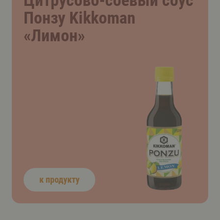
Цитрусово-соевый соус
Понзу Kikkoman
«Лимон»
к продукту