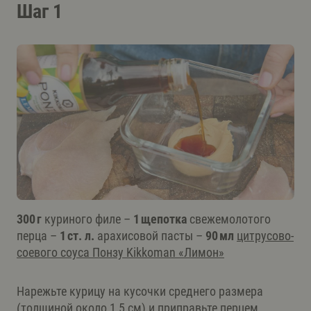
Шаг 1
300 г
куриного филе –
1 щепотка
свежемолотого
перца –
1 ст. л.
арахисовой пасты –
90 мл
цитрусово-
соевого соуса Понзу Kikkoman «Лимон»
Нарежьте курицу на кусочки среднего размера
(толщиной около 1,5 см) и приправьте перцем.