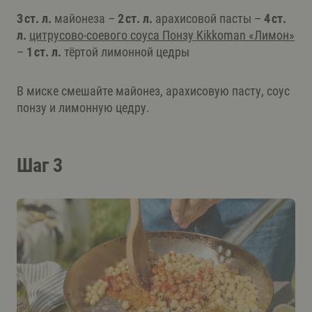
3 ст. л.
майонеза –
2 ст. л.
арахисовой пасты –
4 ст.
л.
цитрусово-соевого соуса Понзу Kikkoman «Лимон»
–
1 ст. л.
тёртой лимонной цедры
В миске смешайте майонез, арахисовую пасту, соус
понзу и лимонную цедру.
Шаг 3