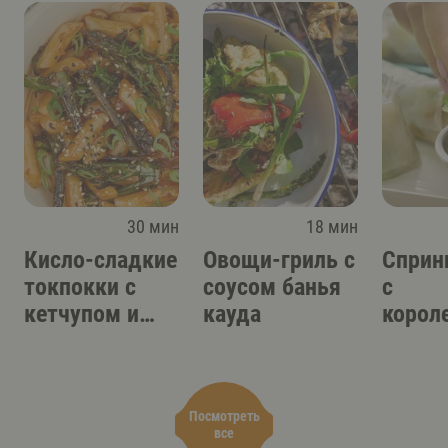
30 мин
18 мин
Кисло-сладкие
Овощи-гриль с
Сприн
токпокки с
соусом банья
с
кетчупом и
кауда
корол
соусом кимчи
вешен
вьетн
соусо
Посмотреть
все