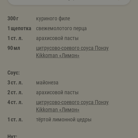
300 г
куриного филе
1 щепотка
свежемолотого перца
1 ст. л.
арахисовой пасты
90 мл
цитрусово-соевого соуса Понзу
Kikkoman «Лимон»
Соус:
3 ст. л.
майонеза
2 ст. л.
арахисовой пасты
4 ст. л.
цитрусово-соевого соуса Понзу
Kikkoman «Лимон»
1 ст. л.
тёртой лимонной цедры
Нут: