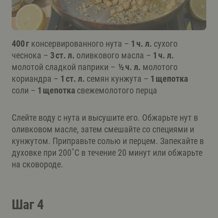
400 г
консервированного нута –
1 ч. л.
сухого
чеснока –
3 ст. л.
оливкового масла –
1 ч. л.
молотой сладкой паприки –
½ ч. л.
молотого
кориандра –
1 ст. л.
семян кунжута –
1 щепотка
соли –
1 щепотка
свежемолотого перца
Слейте воду с нута и высушите его. Обжарьте нут в
оливковом масле, затем смешайте со специями и
кунжутом. Приправьте солью и перцем. Запекайте в
духовке при 200˚C в течение 20 минут или обжарьте
на сковороде.
Шаг 4