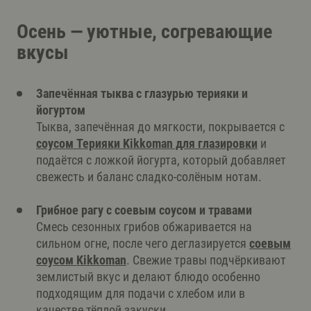
Осень — уютные, согревающие
вкусы
Запечённая тыква с глазурью терияки и
йогуртом
Тыква, запечённая до мягкости, покрывается с
соусом Терияки Kikkoman для глазировки
и
подаётся с ложкой йогурта, который добавляет
свежесть и баланс сладко-солёным нотам.
Грибное рагу с соевым соусом и травами
Смесь сезонных грибов обжаривается на
сильном огне, после чего деглазируется
соевым
соусом Kikkoman
. Свежие травы подчёркивают
землистый вкус и делают блюдо особенно
подходящим для подачи с хлебом или в
качестве тёплой закуски.