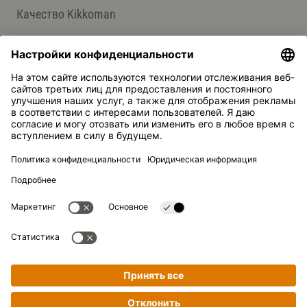
Качество Kikkoman
Применение и преимущества
Изготовление
СЛУЖБА ПОДДЕРЖКИ
Контакты
Ответы на вопросы
Kikkoman — зарегистрированная торговая марка Kikkoman
Corporation, Япония.
© Kikkoman Trading Europe GmbH 2023 – 2026
Теодорштрассе 180, 40472 Дюссельдорф, Германия
Номер в коммерческом реестре: HRB 35856 (в Окружном
суде города Дюссельдорф)
Настройки конфиденциальности