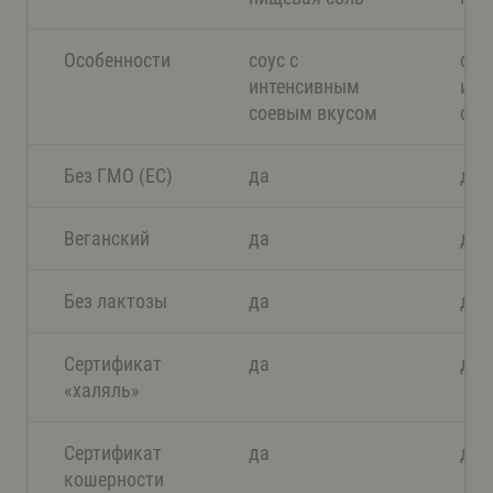
Особенности
соус с
соус
интенсивным
инт
соевым вкусом
сое
Без ГМО (EС)
да
да
Веганский
да
да
Без лактозы
да
да
Сертификат
да
да
«халяль»
Сертификат
да
да
кошерности