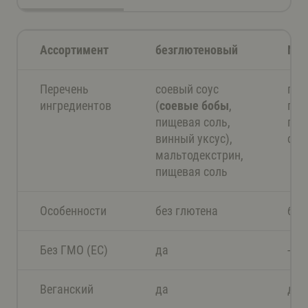
Ассортимент
безглютеновый
NFE
Перечень
соевый соус
пше
ингредиентов
(
соевые бобы
,
про
пищевая соль,
пищ
винный уксус),
сол
мальтодекстрин,
пищевая соль
Особенности
без глютена
без
Без ГМО (EС)
да
-
Веганский
да
да