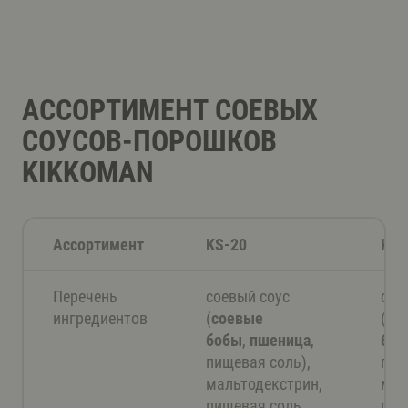
АССОРТИМЕНТ СОЕВЫХ
СОУСОВ-ПОРОШКОВ
KIKKOMAN
Ассортимент
KS-20
KU-
Перечень
соевый соус
сое
ингредиентов
(
соевые
(
со
бобы
,
пшеница
,
боб
пищевая соль),
пищ
мальтодекстрин,
мал
пищевая соль
пищ