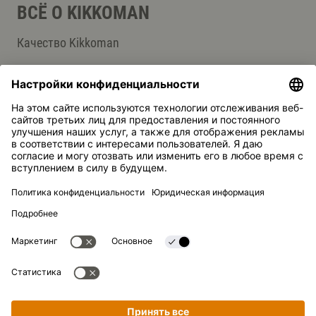
ВСЁ О KIKKOMAN
Качество Kikkoman
Применение и преимущества
Изготовление
СЛУЖБА ПОДДЕРЖКИ
Контакты
Ответы на вопросы
Kikkoman — зарегистрированная торговая марка Kikkoman
Corporation, Япония.
© Kikkoman Trading Europe GmbH 2023 – 2026
Теодорштрассе 180, 40472 Дюссельдорф, Германия
Номер в коммерческом реестре: HRB 35856 (в Окружном