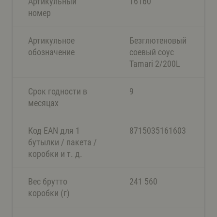
Артикульный
16160
номер
Артикульное
Безглютеновый
обозначение
соевый соус
Tamari 2/200L
Срок годности в
9
месяцах
Код EAN для 1
8715035161603
бутылки / пакета /
коробки и т. д.
Вес брутто
241 560
коробки (г)