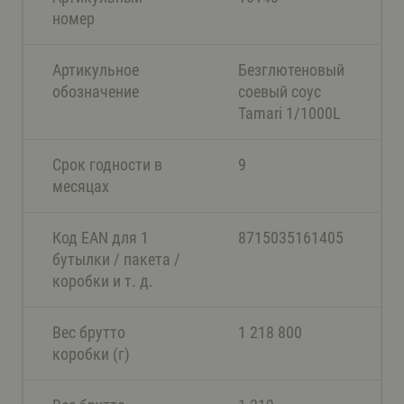
номер
Артикульное
Безглютеновый
обозначение
соевый соус
Tamari 1/1000L
Срок годности в
9
месяцах
Код EAN для 1
8715035161405
бутылки / пакета /
коробки и т. д.
Вес брутто
1 218 800
коробки (г)