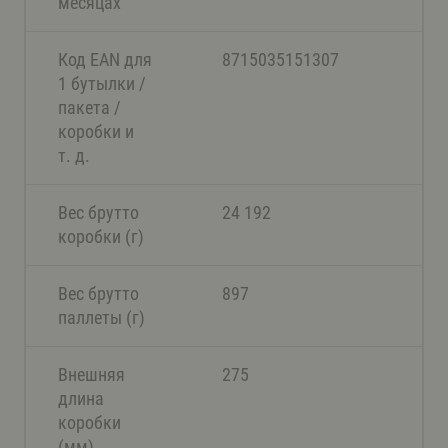
месяцах
Код EAN для
8715035151307
1 бутылки /
пакета /
коробки и
т. д.
Вес брутто
24 192
коробки (г)
Вес брутто
897
паллеты (г)
Внешняя
275
длина
коробки
(мм)